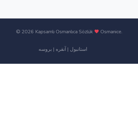
©
2026 Kapsamlı Osmanlıca Sözlük
Osmanice
.
استانبول
|
آنقره
|
بروسه