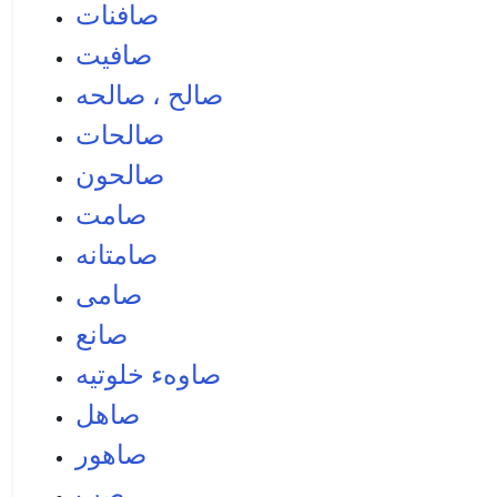
صافنات
صافيت
صالح ، صالحه
صالحات
صالحون
صامت
صامتانه
صامی
صانع
صاوهء خلوتيه
صاهل
صاهور
صب