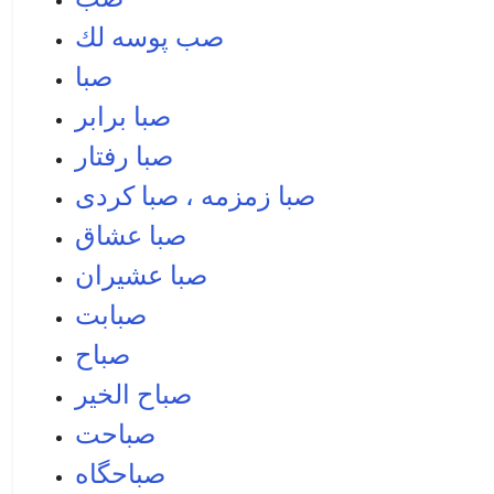
صب پوسه لك
صبا
صبا برابر
صبا رفتار
صبا زمزمه ، صبا كردی
صبا عشاق
صبا عشيران
صبابت
صباح
صباح الخير
صباحت
صباحگاه