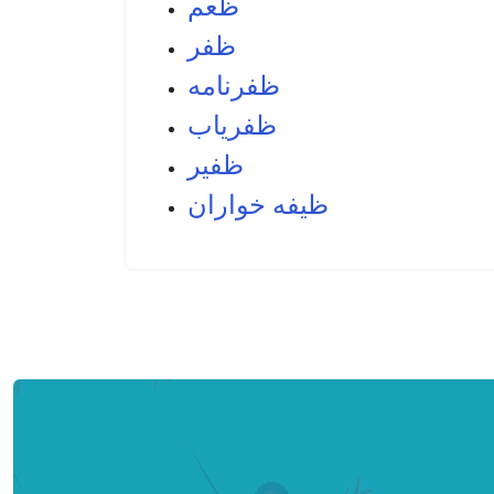
ظعم
ظفر
ظفرنامه
ظفرياب
ظفير
ظيفه خواران