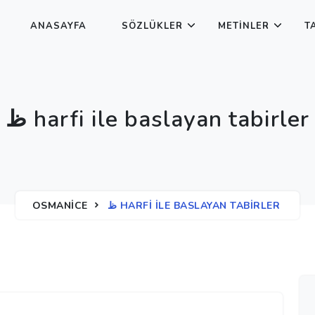
ANASAYFA
SÖZLÜKLER
METINLER
T
ظ harfi ile baslayan tabirler
OSMANICE
ظ HARFI ILE BASLAYAN TABIRLER