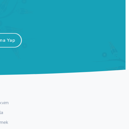
ma Yap
kvim
la
emek