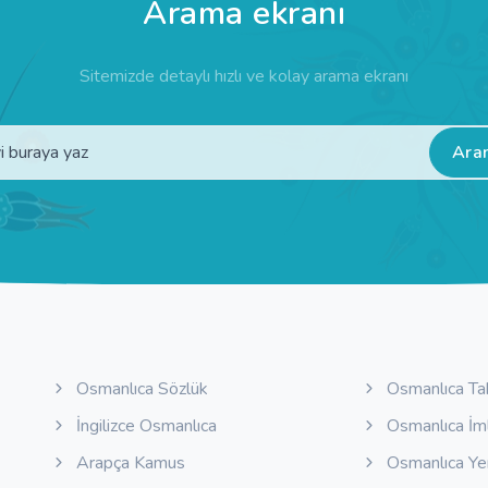
Arama ekranı
Sitemizde detaylı hızlı ve kolay arama ekranı
Ara
Osmanlıca Sözlük
Osmanlıca Ta
İngilizce Osmanlıca
Osmanlıca İm
Arapça Kamus
Osmanlıca Y