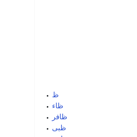
ظ
ظاء
ظافر
ظبی