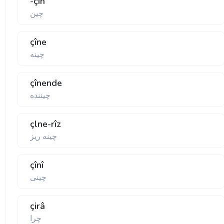
-çîn
چين
çîne
چينه
çînende
چيننده
çlne-rîz
چينه ريز
çînî
چينى
çirâ
چرا