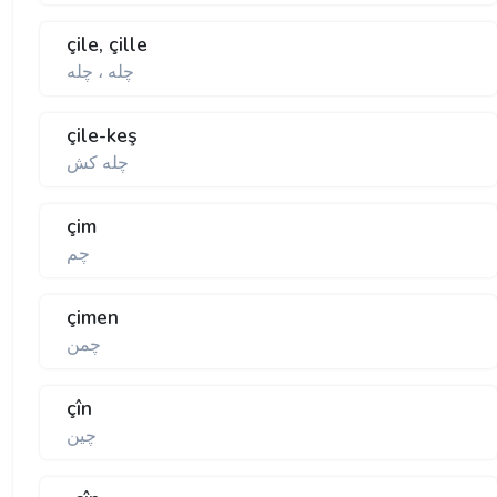
çile, çille
چله ، چله
çile-keş
چله كش
çim
چم
çimen
چمن
çîn
چين