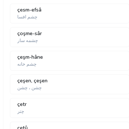
çesm-efsâ
چشم افسا
çoşme-sâr
چشمه سار
çeşm-hâne
چشم خانه
çeşen, çeşen
چشن ، چشن
çetr
چتر
çetû