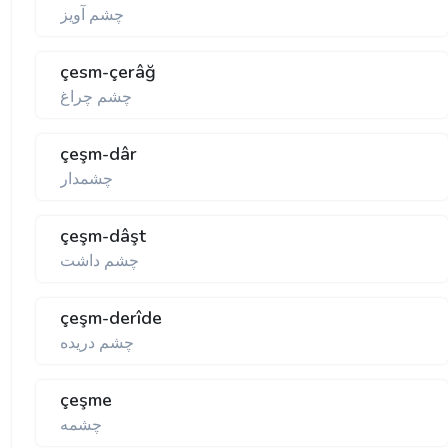
چشم آويز
çesm-çerâğ
چشم چراغ
çeşm-dâr
چشمدار
çeşm-dâşt
چشم داشت
çeşm-derîde
چشم دريده
çeşme
چشمه