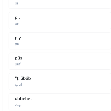
pi
pil
pir
piy
pu
püs
püf
"); übâb
اباب
übbehet
ابهت