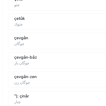
چتو
çetûk
چتوك
çevgân
چوگان
çevgân-bâz
چوگان باز
çevgân-zen
چوگان زن
"); çinâr
چنار