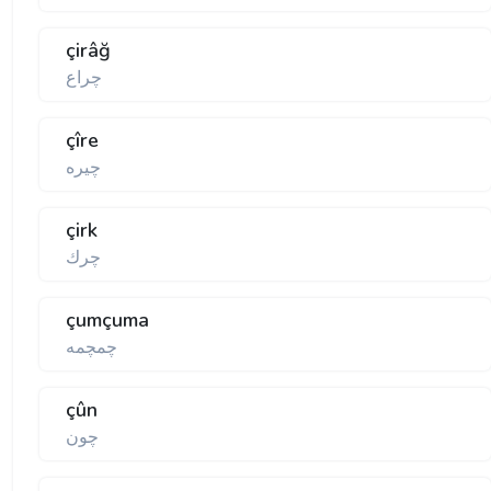
çirâğ
چراع
çîre
چيره
çirk
چرك
çumçuma
چمچمه
çûn
چون