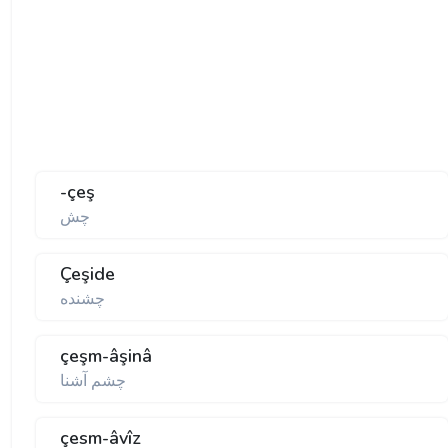
-çeş
چش
Çeşide
چشنده
çeşm-âşinâ
چشم آشنا
çesm-âvîz