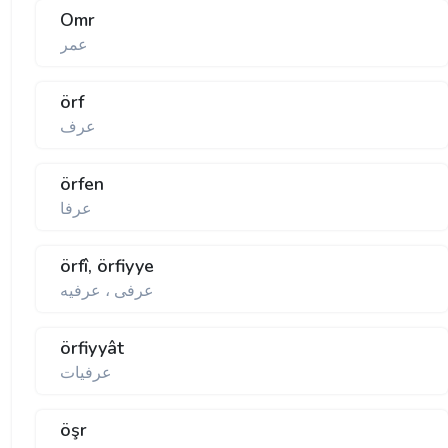
Omr
عمر
örf
عرف
örfen
عرفا
örfî, örfiyye
عرفی ، عرفيه
örfiyyât
عرفيات
öşr