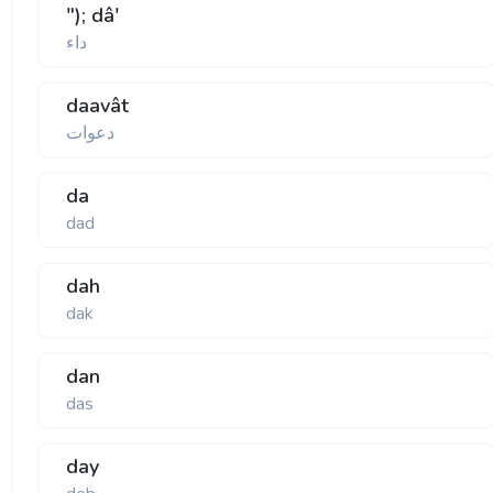
"); dâ'
داء
daavât
دعوات
da
dad
dah
dak
dan
das
day