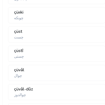
çüııki
چونكه
çüst
چست
çüstî
چستی
çüvâl
چوال
çüvâl-dûz
چوالدوز