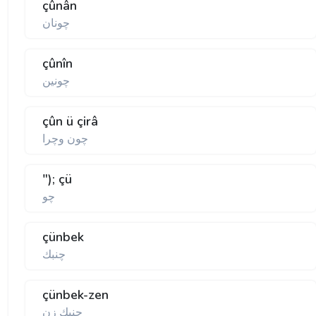
çûnân
چونان
çûnîn
چونين
çûn ü çirâ
چون وچرا
"); çü
چو
çünbek
چنبك
çünbek-zen
چنبك زن