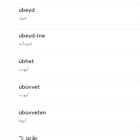
übeyd
عبيد
übeyd-lne
عبيدانه
übhet
ابهت
übüvvet
ابوت
übüvveten
ابوة
"); ücâc