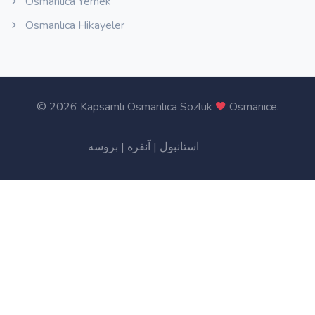
Osmanlıca Yemek
Osmanlıca Hikayeler
©
2026 Kapsamlı Osmanlıca Sözlük
Osmanice
.
بروسه
|
آنقره
|
استانبول