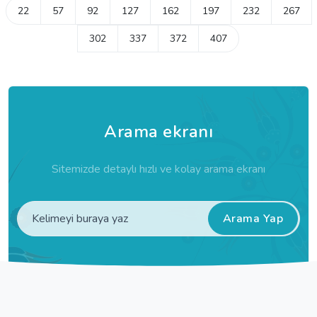
22
57
92
127
162
197
232
267
302
337
372
407
Arama ekranı
Sitemizde detaylı hızlı ve kolay arama ekranı
Arama Yap