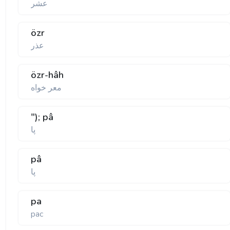
عشر
özr
عذر
özr-hâh
معر خواه
"); pâ
پا
pâ
پا
pa
pac