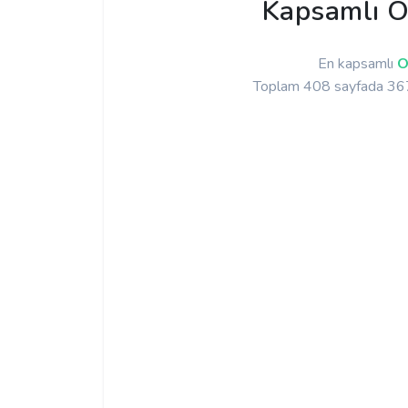
Kapsamlı O
En kapsamlı
O
Toplam 408 sayfada 3671