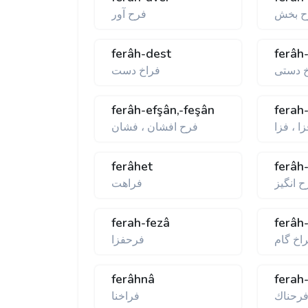
ح بخش
فرح آور
ferâh-dest
ferâh
خ دستی
فراخ دست
ferâh-efşân,-feşân
ferah-
ا ، فزا
فرح افشان ، فشان
ferâhet
ferâh
ح انگيز
فراهت
ferah-fezâ
ferâh
اخ گام
فرحفزا
ferâhnâ
ferah
رحناك
فراخنا