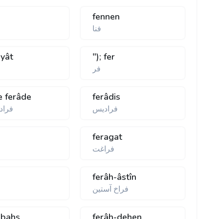
fennen
فنا
vyât
"); fer
فر
e ferâde
ferâdis
فراديس
فراد
feragat
فراغت
ferâh-âstîn
فراخ آستين
-bahş
ferâh-dehen