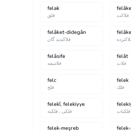
felak
felâk
فلاكت
فلق
felâket-didegân
felâk
لاكتزده
فلاكتديد گان
felâsife
felât
فلات
فلاسفه
felc
felek
فلك
فلج
felekî, felekiyye
feleki
فلكيات
فلكی ، فلكيه
felek-meşreb
felek