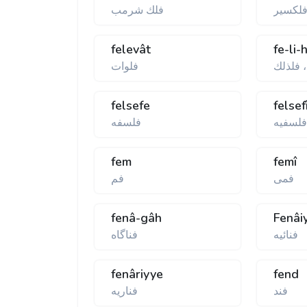
لكسير
فلك شرمب
felevât
fe-li-
، فلذلك
فلوات
felsefe
felsef
فلسفيه
فلسفه
fem
femî
فمی
فم
fenâ-gâh
Fenâi
فنائيه
فناگاه
fenâriyye
fend
فند
فناريه