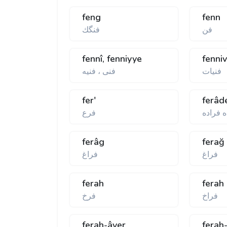
feng
fenn
فن
فنگك
fennî, fenniyye
fenni
فنيات
فنی ، فنيه
fer'
ferâd
ه فراده
فرع
ferâg
ferağ
فراغ
فراغ
ferah
ferah
فراخ
فرخ
ferah-âver
ferah