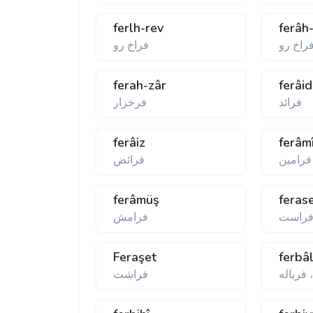
ferlh-rev
ferâh
راخ رو
فراخ رو
ferah-zâr
ferâid
فرائد
فرخزار
ferâiz
ferâm
فرامين
فرائض
ferâmüş
feras
راست
فرامش
Feraşet
ferbâl
 فرباله
فراشت