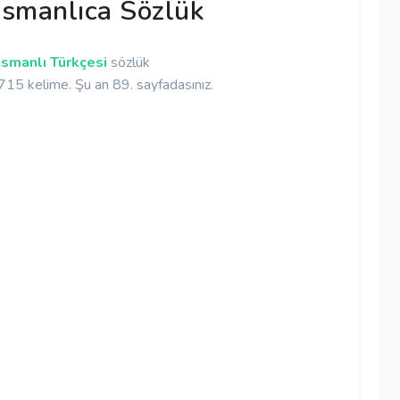
smanlıca Sözlük
smanlı Türkçesi
sözlük
5 kelime. Şu an 89. sayfadasınız.