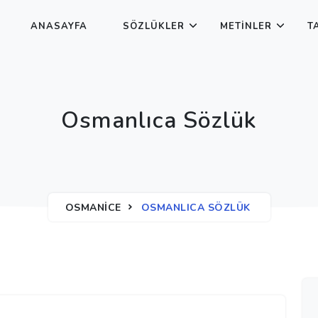
ANASAYFA
SÖZLÜKLER
METINLER
T
Osmanlıca Sözlük
OSMANICE
OSMANLICA SÖZLÜK