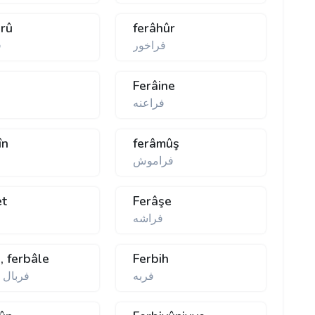
-rû
ferâhûr
فراخور
ف
Ferâine
فراعنه
în
ferâmûş
فراموش
et
Ferâşe
فراشه
ف
, ferbâle
Ferbih
فربه
فربال ،