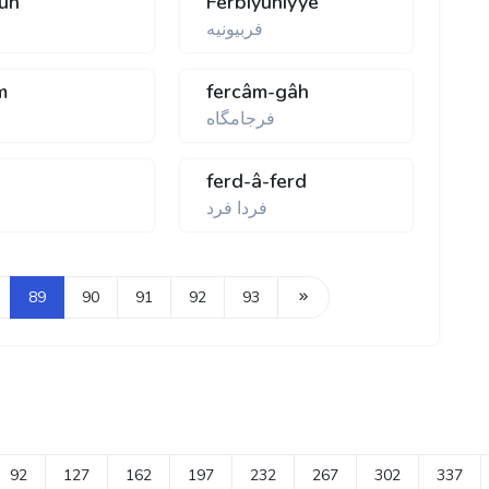
yûn
Ferbiyûniyye
فربيونيه
m
fercâm-gâh
فرجامگاه
ferd-â-ferd
فردا فرد
89
90
91
92
93
92
127
162
197
232
267
302
337