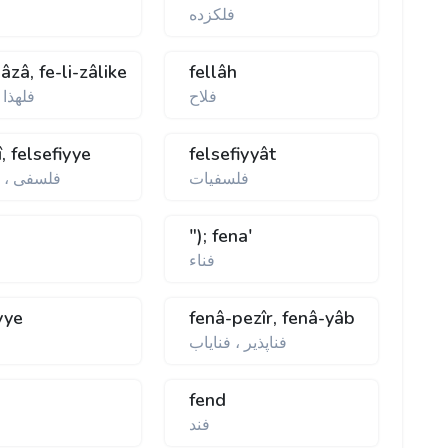
فلكزده
ف
hâzâ, fe-li-zâlike
fellâh
فلاح
فلهذا 
î, felsefiyye
felsefiyyât
فلسفيات
فلسفی ، 
"); fena'
فناء
yye
fenâ-pezîr, fenâ-yâb
فناپذير ، فناياب
fend
فند