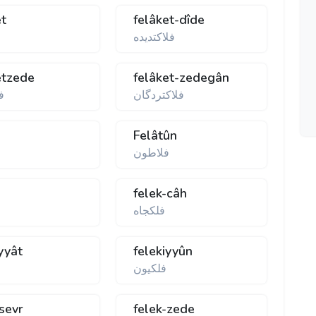
et
felâket-dîde
فلاكتديده
etzede
felâket-zedegân
فلاكتردگان
ف
Felâtûn
فلاطون
felek-câh
فلكجاه
yyât
felekiyyûn
فلكيون
-sevr
felek-zede