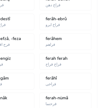
فراخ دهن
فر
-destî
ferâh-ebrû
فراخ ابرو
فرا
efzâ, -feza
ferâhem
فراهم
فرح افز
-engiz
ferah ferah
فراخ فراح
فر
-gâm
ferâhî
فراخی
فر
-nâk
ferah-nümâ
فرحنما
ف