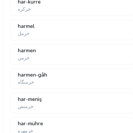
har-kürre
خركره
harmel
حرمل
harmen
خرمن
harmen-gâh
خرمنگاه
har-meniş
خرمنش
har-mühre
خرمهره