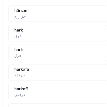
hârizm
خوارزم
hark
خرق
hark
حرق
harkafa
حرقفه
harkafî
حرقفی