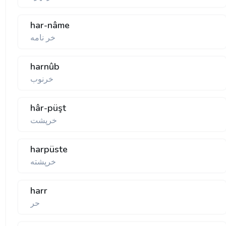
har-nâme
خر نامه
harnûb
خرنوب
hâr-püşt
خرپشت
harpüste
خرپشته
harr
حر