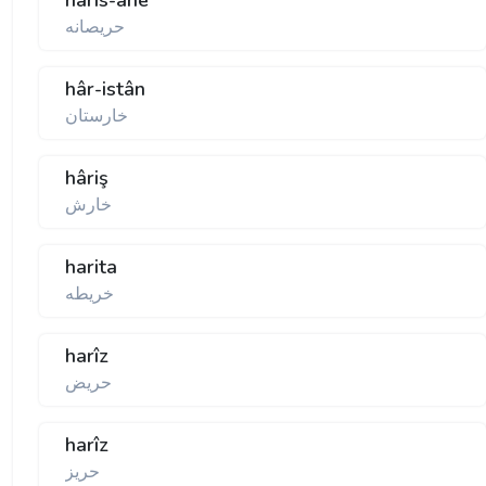
harîs-âne
حريصانه
hâr-istân
خارستان
hâriş
خارش
harita
خريطه
harîz
حريض
harîz
حريز