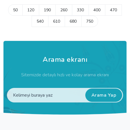
50
120
190
260
330
400
470
540
610
680
750
Arama ekranı
Sitemizde detaylı hızlı ve kolay arama ekranı
Arama Yap