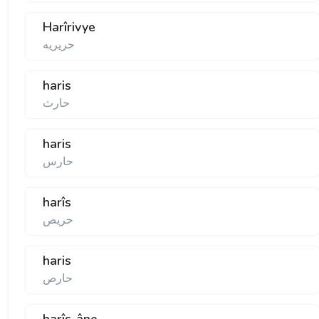
Harîrivye
حريريه
haris
حارث
haris
حارس
harîs
حريص
haris
حارص