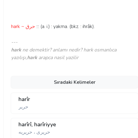
hark ~ حرق
::: (a. i.) : yakma. (bkz. : ihrâk).
---
hark
ne demektir? anlamı nedir? hark osmanlıca
yazılışı,
hark
arapca nasil yazilir
Sıradaki Kelimeler
harîr
حرير
harîrî, harîriyye
حريری ، حريريه