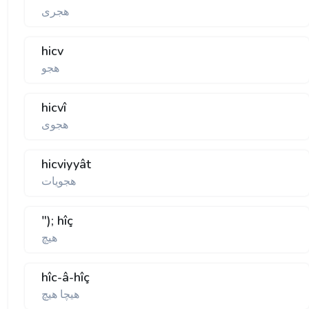
هجری
hicv
هجو
hicvî
هجوی
hicviyyât
هجويات
"); hîç
هيچ
hîc-â-hîç
هيچا هيچ