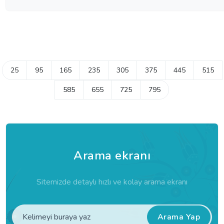
25
95
165
235
305
375
445
515
585
655
725
795
Arama ekranı
Sitemizde detaylı hızlı ve kolay arama ekranı
Arama Yap