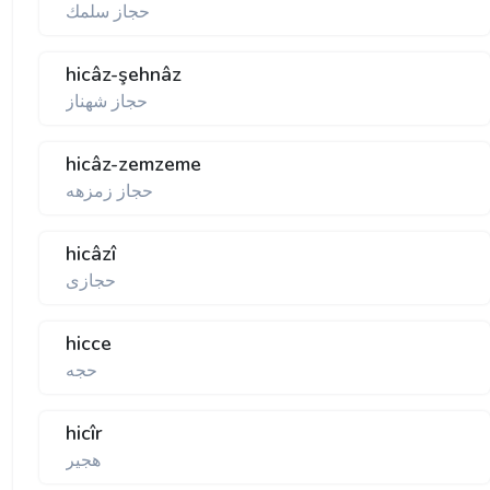
حجاز سلمك
hicâz-şehnâz
حجاز شهناز
hicâz-zemzeme
حجاز زمزهه
hicâzî
حجازی
hicce
حجه
hicîr
هجير