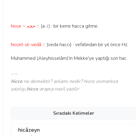
hicce ~ حجه
::: (a. i.) : bir kerre hacca gitme.
hiccet-ül-vedâ
::: (veda haccı) : vefatından bir yıl önce Hz.
Muhammed (Aleyhisselâm)'in Mekke'ye yaptığı son hac.
---
hicce
ne demektir? anlamı nedir? hicce osmanlıca
yazılışı,
hicce
arapca nasil yazilir
Sıradaki Kelimeler
hicâzeyn