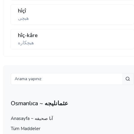
hîçî
هيچی
hîç-kâre
هيچكاره
Osmanlıca ~ عثمانليجه
Anasayfa ~ آنا صحيفه
Tüm Maddeler