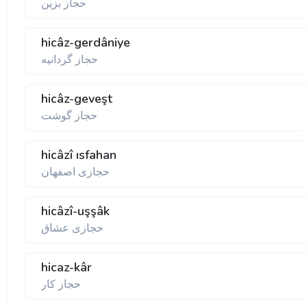
حجاز بزين
hicâz-gerdâniye
حجاز گردانيه
hicâz-geveşt
حجاز گوشت
hicâzî ısfahan
حجازی اصفهان
hicâzî-uşşâk
حجازی عشاق
hicaz-kâr
حجاز كار