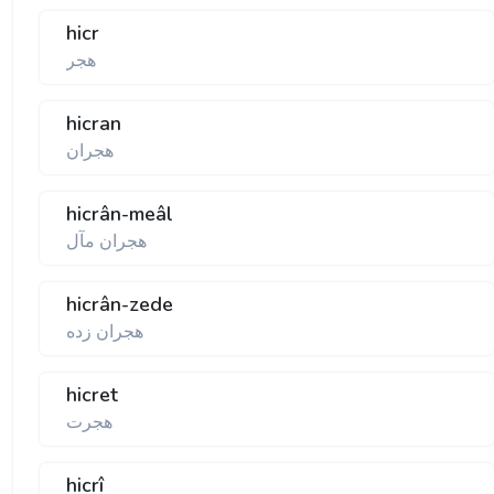
hicr
هجر
hicran
هجران
hicrân-meâl
هجران مآل
hicrân-zede
هجران زده
hicret
هجرت
hicrî