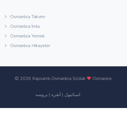
Osmanlıca Takvim
Osmanlıca İmla
Osmanlıca Yemek
Osmanlıca Hikayeler
©
2026 Kapsamlı Osmanlıca Sözlük
Osmanice
.
بروسه
|
آنقره
|
استانبول