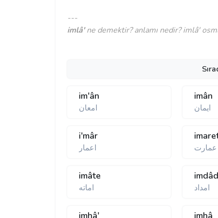
---
imlâ'
ne demektir? anlamı nedir? imlâ' osman
Sıra
im'ân
imân
ايمان
امعان
i'mâr
imare
عمارت
اعمار
imâte
imdâ
امداد
اماته
imhâ'
imhâ