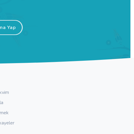
ma Yap
kvim
la
emek
kayeler