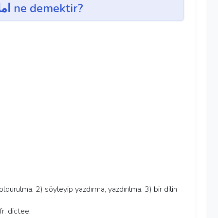
imlâ' ~ املاء ne demektir?
 doldurulma. 2) söyleyip yazdırma, yazdırılma. 3) bir dilin
r. dictee.