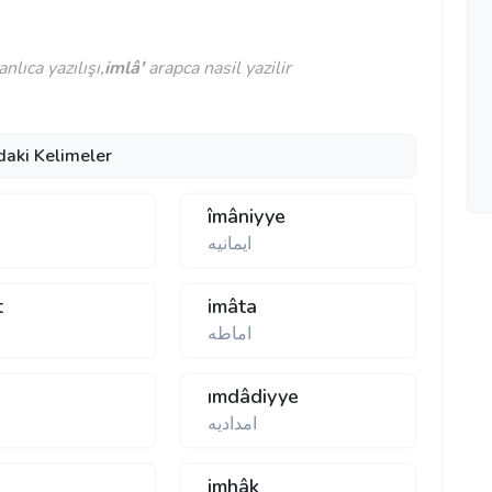
lıca yazılışı,
imlâ'
arapca nasil yazilir
daki Kelimeler
îmâniyye
ايمانيه
t
imâta
اماطه
d
ımdâdiyye
امداديه
imhâk