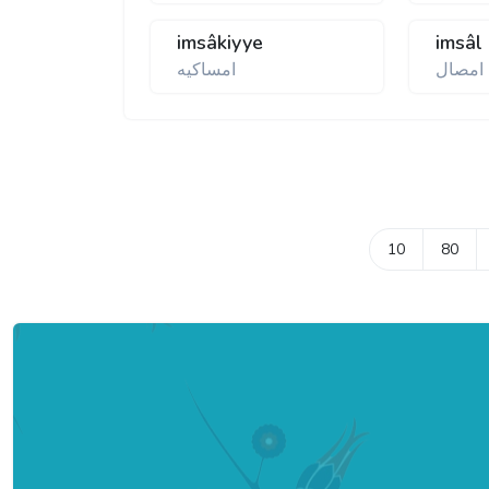
imsâkiyye
imsâl
امصال
امساكيه
10
80