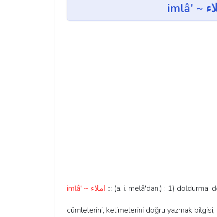
imlâ' ~ املاء
::: (a. i. melâ'dan.) : 1) doldurma,
cümlelerini, kelimelerini doğru yazmak bilgisi, f