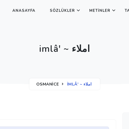
ANASAYFA
SÖZLÜKLER
METINLER
T
imlâ' ~ املاء
OSMANICE
IMLÂ' ~ املاء