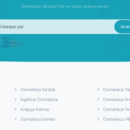
Sitemizde detaylı hızlı ve kolay arama ekranı
Ara
Osmanlıca Sözlük
Osmanlıca Ta
İngilizce Osmanlıca
Osmanlıca İm
Arapça Kamus
Osmanlıca Y
Osmanlıca İsimler
Osmanlıca Hi