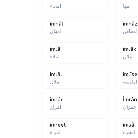
امها
امحاء
imhâl
imhâz
امحاض
امهال
imlâ'
imlâk
املاق
املاء
imlâl
imlîse
امليسه
املال
imrâc
İmrân
عمران
امراج
imreet
imsâ'
امساء
امرأة