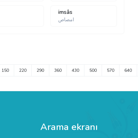
imsâs
امصاص
150
220
290
360
430
500
570
640
Arama ekranı