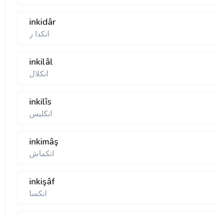
inkidâr
انكدا ر
inkilâl
انكلال
inkilîs
انكليس
inkimâş
انكماش
inkişâf
انكسا