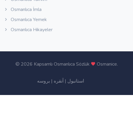
Osmanlıca İmla
Osmanlıca Yemek
Osmanlıca Hikayeler
©
2026 Kapsamlı Osmanlıca Sözlük
Osmanice
.
بروسه
|
آنقره
|
استانبول