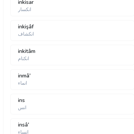
inkisar
انكسار
inkişâf
انكشاف
inkitâm
انكتام
inmâ'
انماء
ins
انس
insâ'
انساء