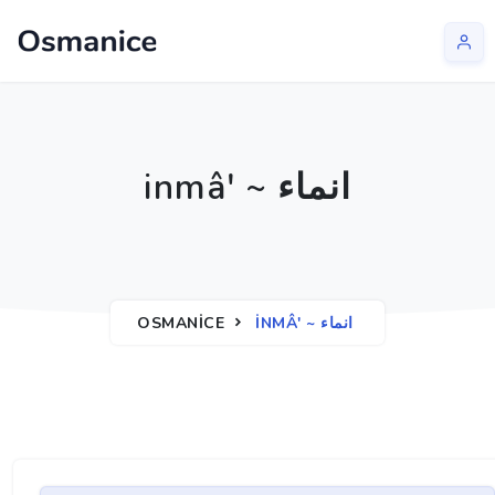
inmâ' ~ انماء
OSMANICE
INMÂ' ~ انماء