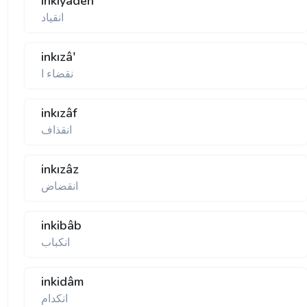
inkıyâden
انقياد
inkızâ'
نقضاء ا
inkızâf
انقذاف
inkızâz
انقضاض
inkibâb
انكباب
inkidâm
انكدام