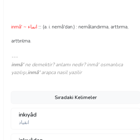
inmâ' ~ انماء
::: (a. i. nemâ'dan.) : nemâlandırma, arttırma,
arttırılma.
---
inmâ'
ne demektir? anlamı nedir? inmâ' osmanlıca
yazılışı,
inmâ'
arapca nasil yazilir
Sıradaki Kelimeler
inkıyâd
انقياد