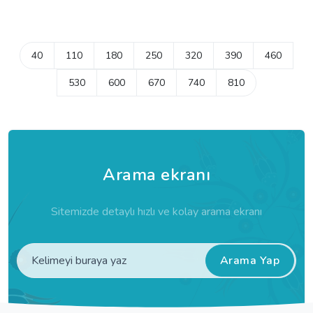
40
110
180
250
320
390
460
530
600
670
740
810
Arama ekranı
Sitemizde detaylı hızlı ve kolay arama ekranı
Arama Yap