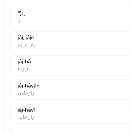
"); j
ژ
jâj, jâje
ژاژ ، ژاژه
jâj-hâ
ژاژخا
jâj-hâyân
ژاژخايان
jâj-hâyî
ژاژ خايی