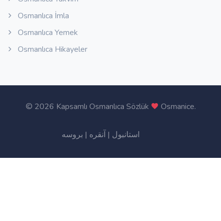
Osmanlıca İmla
Osmanlıca Yemek
Osmanlıca Hikayeler
©
2026 Kapsamlı Osmanlıca Sözlük
Osmanice
.
بروسه
|
آنقره
|
استانبول