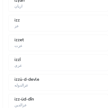
izyân
ازيان
izz
عز
izzet
عزت
izzî
عزی
izzü-d-devle
عزالدوله
izz-üd-dîn
عزالدين