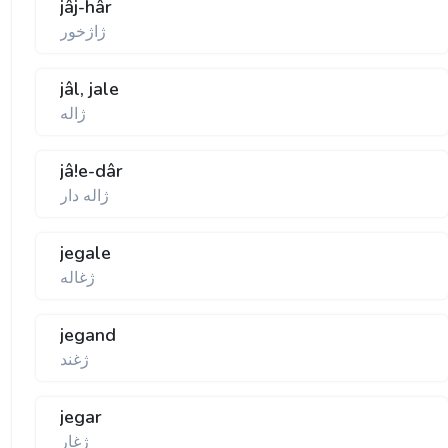
jâj-hâr
ژاژخور
jâl, jale
ژاله
jâ!e-dâr
ژاله دار
jegale
ژغاله
jegand
ژغند
jegar
ژغار