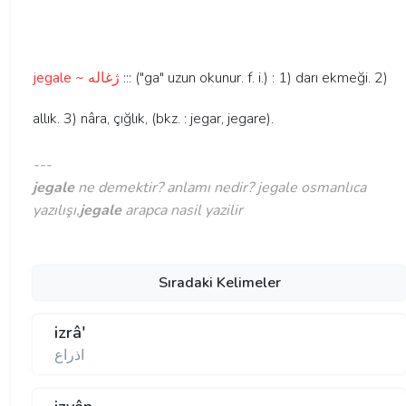
jegale ~ ژغاله
::: ("ga" uzun okunur. f. i.) : 1) darı ekmeği. 2)
allık. 3) nâra, çığlık, (bkz. : jegar, jegare).
---
jegale
ne demektir? anlamı nedir? jegale osmanlıca
yazılışı,
jegale
arapca nasil yazilir
Sıradaki Kelimeler
izrâ'
اذراع