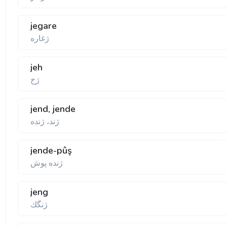
jegare
ژغاره
jeh
ژخ
jend, jende
ژند، ژنده
jende-pûş
ژنده پوش
jeng
ژنگك