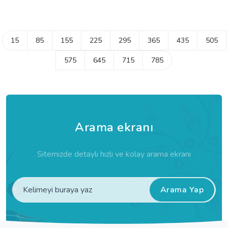
15
85
155
225
295
365
435
505
575
645
715
785
Arama ekranı
Sitemizde detaylı hızlı ve kolay arama ekranı
Arama Yap