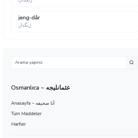
ژنگدان
jeng-dâr
ژنگدار
Osmanlıca ~ عثمانليجه
Anasayfa ~ آنا صحيفه
Tüm Maddeler
Harfler