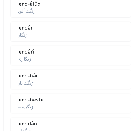
jeng-âlûd
ژنگك آلود
jengâr
ژنگار
jengârî
ژنگاری
jeng-bâr
ژنگك بار
jeng-beste
زنگبسته
jengdân