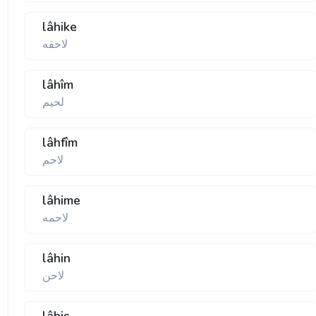
lâhike
لاحقه
lâhîm
لحيم
lâhfîm
لاحم
lâhime
لاحمه
lâhin
لاحن