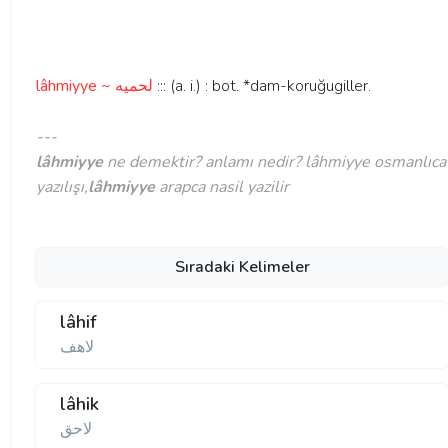
lâhmiyye ~ لحميه
::: (a. i.) : bot. *dam-koruğugiller.
---
lâhmiyye
ne demektir? anlamı nedir? lâhmiyye osmanlıca
yazılışı,
lâhmiyye
arapca nasil yazilir
Sıradaki Kelimeler
lâhif
لاهف
lâhik
لاحق