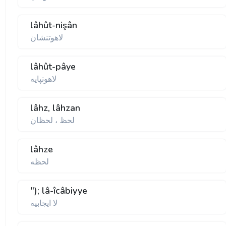
lâhût-nişân
لاهوتنشان
lâhût-pâye
لاهوتپايه
lâhz, lâhzan
لحظ ، لحظان
lâhze
لحظه
"); lâ-îcâbiyye
لا ايجابيه