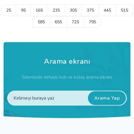
25
95
165
235
305
375
445
515
585
655
725
795
Arama ekranı
Sitemizde detaylı hızlı ve kolay arama ekranı
Arama Yap