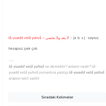
lâ-yuadd velâ yuhsâ ~ لا يعد ولا يحصی
::: (a. b. s.) : sayısız,
hesapsız, pek çok.
---
lâ-yuadd velâ yuhsâ
ne demektir? anlamı nedir? lâ-
yuadd velâ yuhsâ osmanlıca yazılışı,
lâ-yuadd velâ yuhsâ
arapca nasil yazilir
Sıradaki Kelimeler