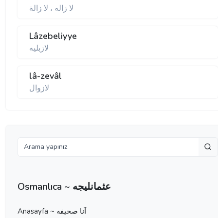
لا زاله ، لا زالة
Lâzebeliyye
لازبليه
lâ-zevâl
لازوال
Osmanlıca ~ عثمانليجه
Anasayfa ~ آنا صحيفه