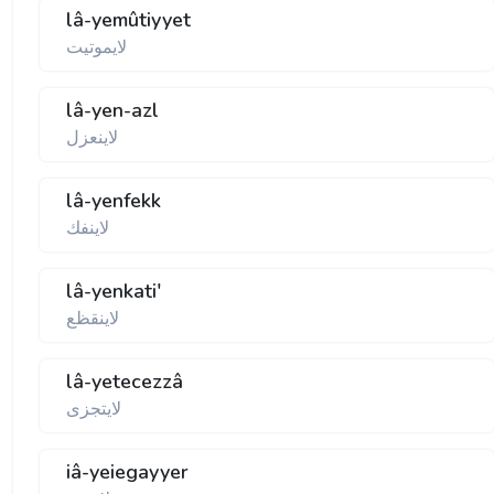
lâ-yemûtiyyet
لايموتيت
lâ-yen-azl
لاينعزل
lâ-yenfekk
لاينفك
lâ-yenkati'
لاينقظع
lâ-yetecezzâ
لايتجزی
iâ-yeiegayyer