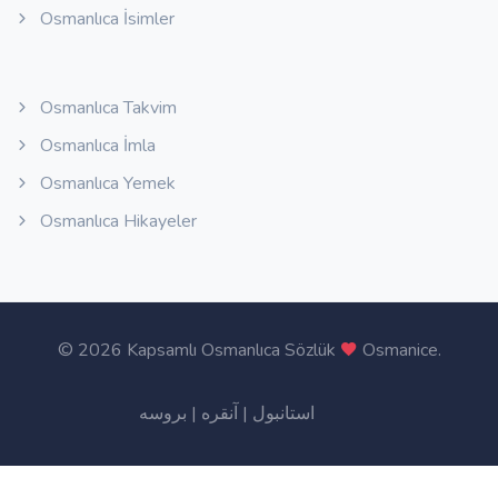
Osmanlıca İsimler
Osmanlıca Takvim
Osmanlıca İmla
Osmanlıca Yemek
Osmanlıca Hikayeler
©
2026 Kapsamlı Osmanlıca Sözlük
Osmanice
.
بروسه
|
آنقره
|
استانبول