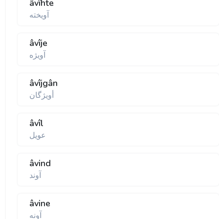
âvîhte
آويخته
âvîje
آويژه
âvîjgân
أويژگان
âvîl
عويل
âvind
آوند
âvine
آونه