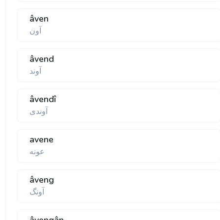
âven
آون
âvend
آوند
âvendî
آوندى
avene
عونه
âveng
آونگ