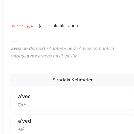
avez ~ عوز
::: (a. i.) : fakirlik, sıkıntı.
---
avez
ne demektir? anlamı nedir? avez osmanlıca
yazılışı,
avez
arapca nasil yazilir
Sıradaki Kelimeler
a'vec
اعوج
a'ved
اعود