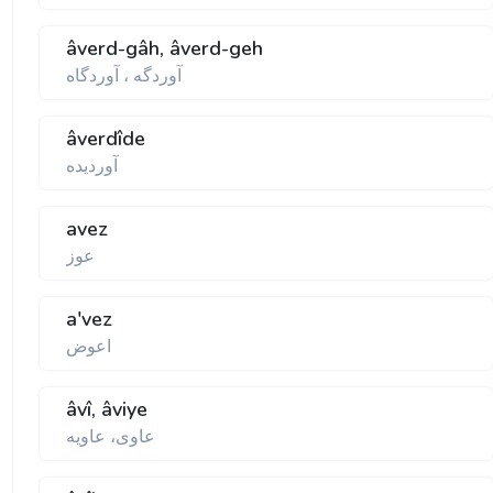
âverd-gâh, âverd-geh
آوردگه ، آوردگاه
âverdîde
آورديده
avez
عوز
a'vez
اعوض
âvî, âviye
عاوى، عاويه