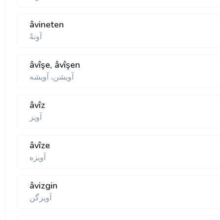
âvineten
آونةً
âvîşe, âvîşen
آويشن، آويشه
âvîz
آويز
âvîze
آويزه
âvizgin
آويزگن