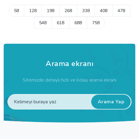
58
128
198
268
338
408
478
548
618
688
758
Arama ekranı
Sitemizde detaylı hızlı ve kolay arama ekranı
Arama Yap