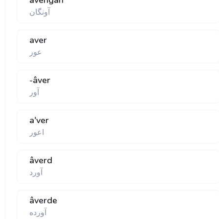
âvengân
آونگان
aver
عور
-âver
آور
a'ver
اعور
âverd
آورد
âverde
آورده