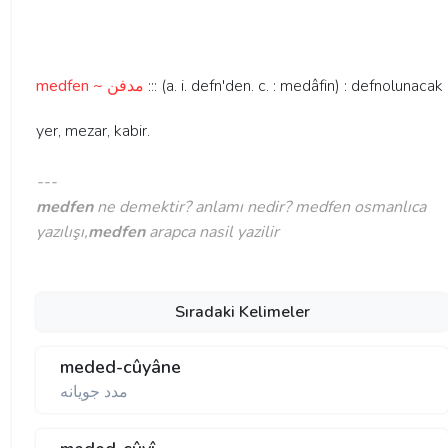
medfen ~ مدفن
::: (a. i. defn'den. c. : medâfin) : defnolunacak
yer, mezar, kabir.
---
medfen
ne demektir? anlamı nedir? medfen osmanlıca
yazılışı,
medfen
arapca nasil yazilir
Sıradaki Kelimeler
meded-cûyâne
مدد جويانه