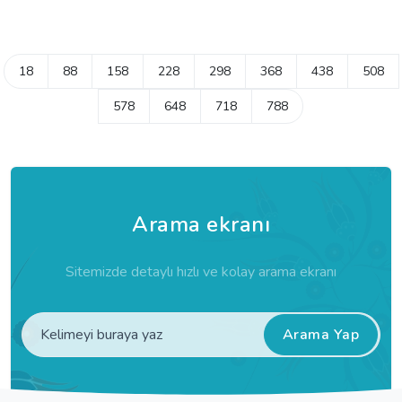
18
88
158
228
298
368
438
508
578
648
718
788
Arama ekranı
Sitemizde detaylı hızlı ve kolay arama ekranı
Arama Yap