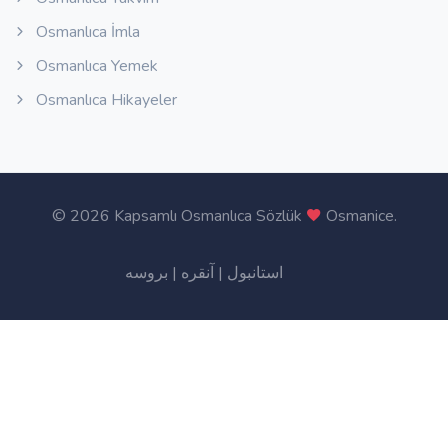
Osmanlıca İmla
Osmanlıca Yemek
Osmanlıca Hikayeler
©
2026 Kapsamlı Osmanlıca Sözlük
Osmanice
.
بروسه
|
آنقره
|
استانبول