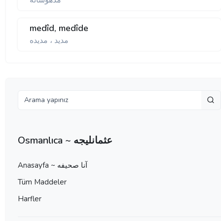
مدهوشانه
medîd, medîde
مديد ، مديده
Osmanlıca ~ عثمانليجه
Anasayfa ~ آنا صحيفه
Tüm Maddeler
Harfler