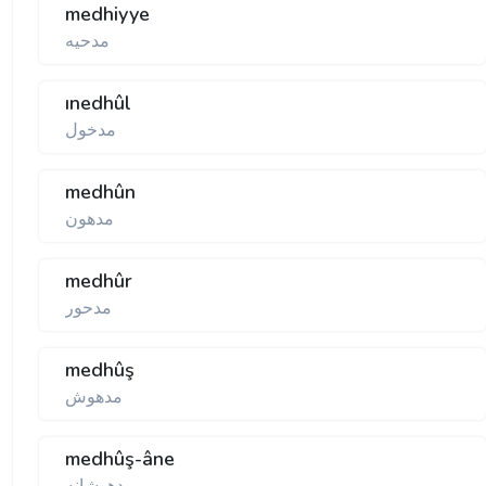
medhiyye
مدحيه
ınedhûl
مدخول
medhûn
مدهون
medhûr
مدحور
medhûş
مدهوش
medhûş-âne