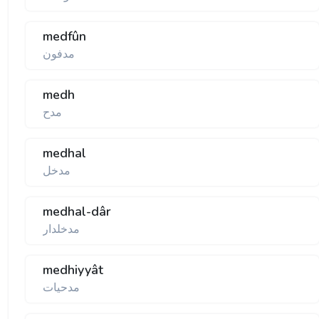
medfûn
مدفون
medh
مدح
medhal
مدخل
medhal-dâr
مدخلدار
medhiyyât
مدحيات