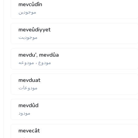
mevcûdîn
موجودين
meveûdiyyet
موجوديت
mevdu', mevdûa
مودوع ، مودوعه
mevduat
مودوعات
mevdûd
مودود
mevecât