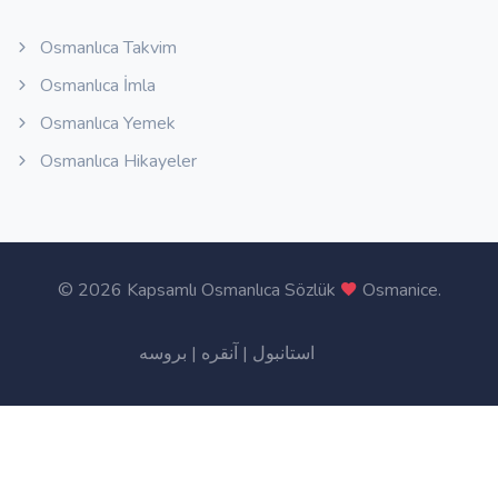
Osmanlıca Takvim
Osmanlıca İmla
Osmanlıca Yemek
Osmanlıca Hikayeler
©
2026 Kapsamlı Osmanlıca Sözlük
Osmanice
.
بروسه
|
آنقره
|
استانبول