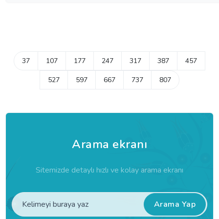
37
107
177
247
317
387
457
527
597
667
737
807
Arama ekranı
Sitemizde detaylı hızlı ve kolay arama ekranı
Arama Yap