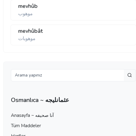
mevhûb
موهوب
mevhûbât
موهوبات
Osmanlıca ~ عثمانليجه
Anasayfa ~ آنا صحيفه
Tüm Maddeler