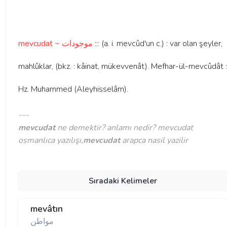
mevcudat ~ موجودات
::: (a. i. mevcûd'un c.) : var olan şeyler,
mahlûklar, (bkz. : kâinat, mükevvenât). Mefhar-ül-mevcûdât :
Hz. Muhammed (Aleyhisselâm).
---
mevcudat
ne demektir? anlamı nedir? mevcudat
osmanlıca yazılışı,
mevcudat
arapca nasil yazilir
Sıradaki Kelimeler
mevâtın
مواطن