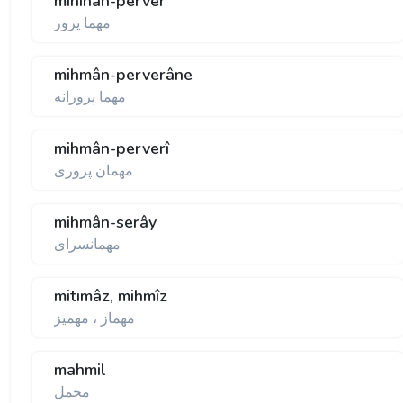
mihınân-perver
مهما پرور
mihmân-perverâne
مهما پرورانه
mihmân-perverî
مهمان پروری
mihmân-serây
مهمانسرای
mitımâz, mihmîz
مهماز ، مهميز
mahmil
محمل