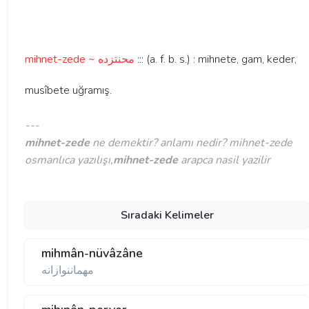
mihnet-zede ~ محنتزده
::: (a. f. b. s.) : mihnete, gam, keder,
musîbete uğramış.
---
mihnet-zede
ne demektir? anlamı nedir? mihnet-zede
osmanlıca yazılışı,
mihnet-zede
arapca nasil yazilir
Sıradaki Kelimeler
mihmân-nüvâzâne
مهماننوازانه