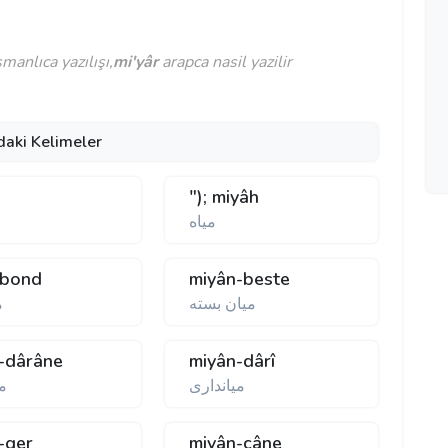
anlıca yazılışı,
mi'yâr
arapca nasil yazilir
daki Kelimeler
"); miyâh
مياه
-bond
miyân-beste
ميان بسته
م
-dârâne
miyân-dârî
ميانداری
مي
-ger
miyân-câne