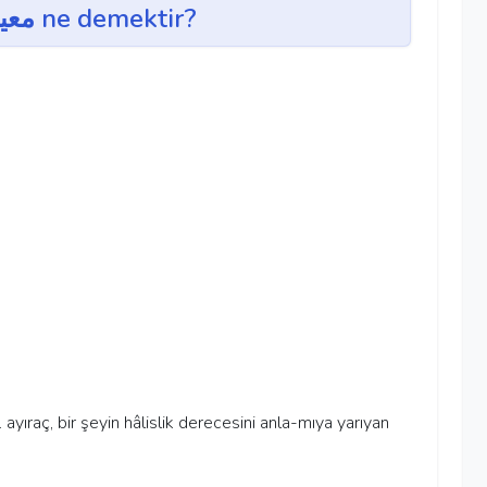
mi'yâr ~ معيار ne demektir?
kim. ayıraç, bir şeyin hâlislik derecesini anla-mıya yarıyan