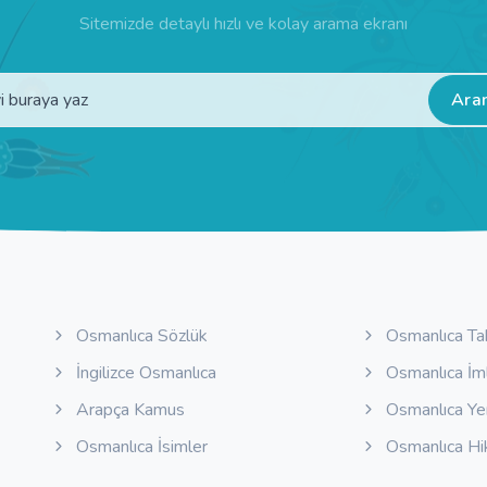
Sitemizde detaylı hızlı ve kolay arama ekranı
Ara
Osmanlıca Sözlük
Osmanlıca Ta
İngilizce Osmanlıca
Osmanlıca İm
Arapça Kamus
Osmanlıca Y
Osmanlıca İsimler
Osmanlıca Hi