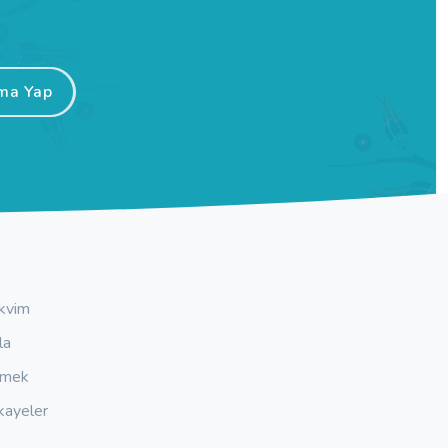
ma Yap
kvim
la
emek
kayeler