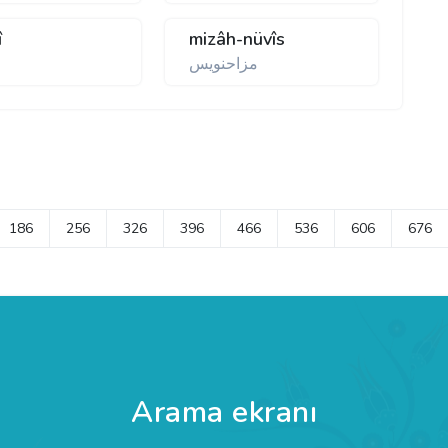
î
mizâh-nüvîs
مزاحنويس
186
256
326
396
466
536
606
676
Arama ekranı