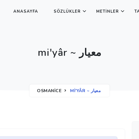
ANASAYFA
SÖZLÜKLER
METINLER
T
mi'yâr ~ معيار
OSMANICE
MI'YÂR ~ معيار