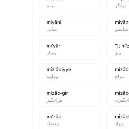
ميانگر
ميانه
miyânî
miyân
ميانسر
ميانی
mi'yâr
"); mî
ميز
معيار
mîz'âbiyye
mizâc
مزاج
ميزابيه
mizâc-gîr
mizâc
جگيری
مزاجگير
mi'zâd
mîzâd
ميزاد
معضاد