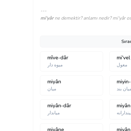
---
mi'yâr
ne demektir? anlamı nedir? mi'yâr osm
Sıra
mîve-dâr
mi'vel
معول
ميوه دار
miyân
miyin
يان بند
ميان
miyân-dâr
miyân
ندارانه
مياندار
miyâne
miyân