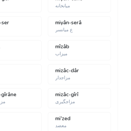
ميانخانه
-ser
miyân-serâ
ع ميانسر
z
mîzâb
ميزاب
mizâc-dâr
مزاجدار
-gîrâne
mizâc-gîrî
مزاجگيری
مزا
mi'zed
معضد