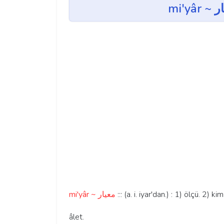
mi'yâr ~ معيار
::: (a. i. iyar'dan.) : 1) ölçü. 2) 
âlet.