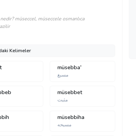
 nedir? müseccel, müseccele osmanlıca
zilir
daki Kelimeler
t
müsebba'
مسبغ
bbeb
müsebbet
مثبت
bbih
müsebbiha
مسبحه