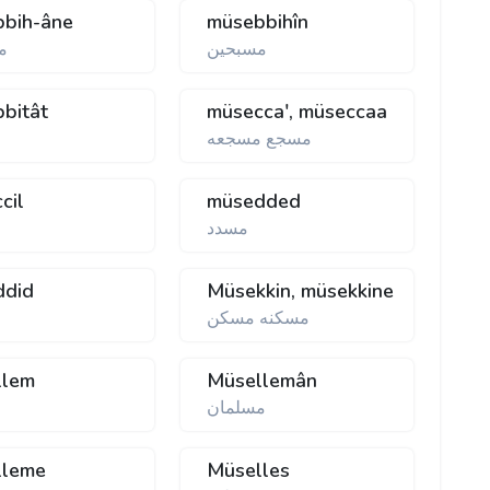
bih-âne
müsebbihîn
مسبحين
م
bitât
müsecca', müseccaa
مسجع مسجعه
cil
müsedded
مسدد
ddid
Müsekkin, müsekkine
مسكنه مسكن
llem
Müsellemân
مسلمان
lleme
Müselles