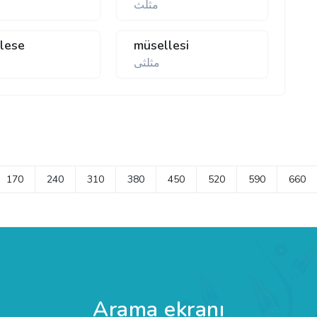
مثلث
lese
müsellesi
مثلثی
170
240
310
380
450
520
590
660
Arama ekranı