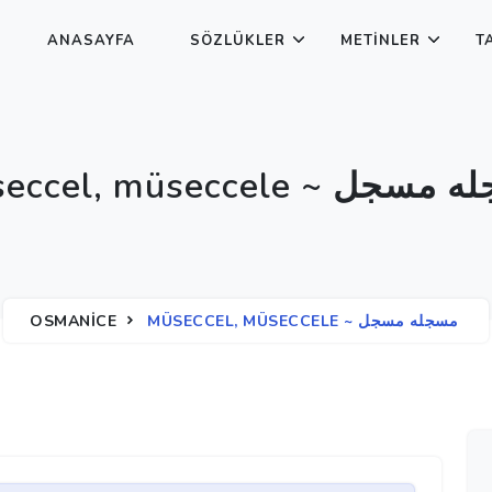
ANASAYFA
SÖZLÜKLER
METINLER
T
müseccel, müseccele ~ 
OSMANICE
MÜSECCEL, MÜSECCELE ~ مسجله مسجل