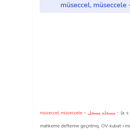
müseccel, müseccele ~ مسجله مسجل
::: (a. 
mahkeme defterine geçirilmiş. OV-kubat-ı müs