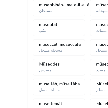
müsebbihân-ı mele-il-a’lâ
müseb
سبحانه
مسبحان
müsebbit
müseb
مثبتات
مثب
müseccel, müseccele
müsec
مسجل
مسجله مسجل
Müseddes
müse
مسدد
مسدس
müsellâh, müsellâha
Müse
مسلم
مسلحه مسل
müsellemât
Müse