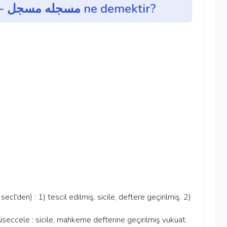
müseccel, müseccele ~ مسجله مسجل ne demektir?
s. secl'den) : 1) tescil edilmiş, sicile, deftere geçirilmiş. 2)
eccele : sicile, mahkeme defterine geçirilmiş vukuat.