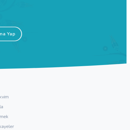
ma Yap
kvim
la
emek
kayeler