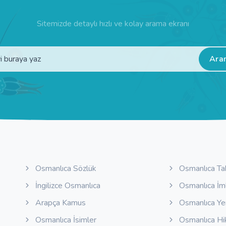
Sitemizde detaylı hızlı ve kolay arama ekranı
Ara
Osmanlıca Sözlük
Osmanlıca Ta
İngilizce Osmanlıca
Osmanlıca İm
Arapça Kamus
Osmanlıca Y
Osmanlıca İsimler
Osmanlıca Hi