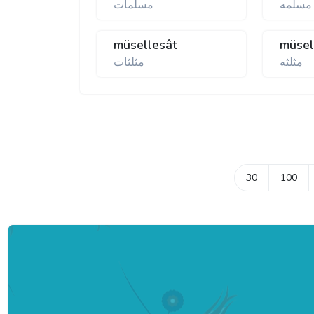
مسلمه
مسلمات
müsellesât
müsel
مثلثه
مثلثات
30
100