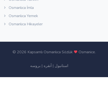
Osmanlıca İmla
Osmanlıca Yemek
Osmanlıca Hikayeler
©
2026 Kapsamlı Osmanlıca Sözlük
Osmanice
.
بروسه
|
آنقره
|
استانبول