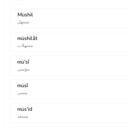
Müshil
مسهل
müshilât
مسهلات
mü'sî
مؤسی
müsî
مسی
müs'id
مسعد