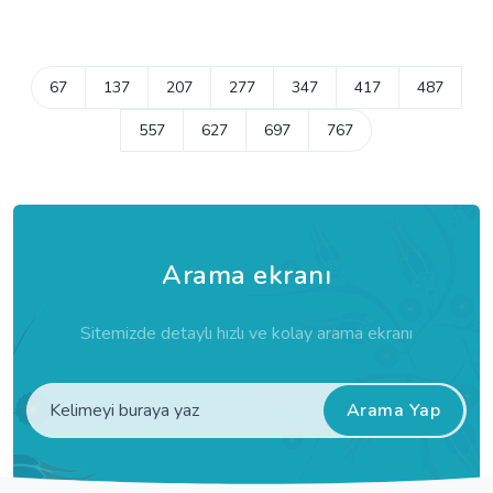
67
137
207
277
347
417
487
557
627
697
767
Arama ekranı
Sitemizde detaylı hızlı ve kolay arama ekranı
Arama Yap