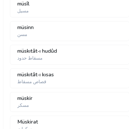
müsîl
مسيل
müsinn
مسن
müskıtât-ı hudûd
مسقاط حدود
müskıtât-ı kısas
قصاص مسقاط
müskir
مسكر
Müskirat