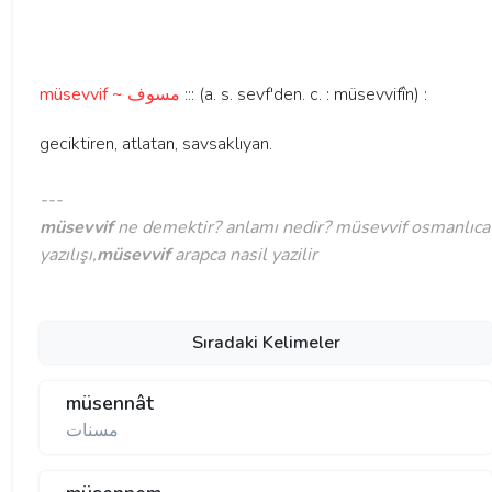
müsevvif ~ مسوف
::: (a. s. sevf'den. c. : müsevvifîn) :
geciktiren, atlatan, savsaklıyan.
---
müsevvif
ne demektir? anlamı nedir? müsevvif osmanlıca
yazılışı,
müsevvif
arapca nasil yazilir
Sıradaki Kelimeler
müsennât
مسنات