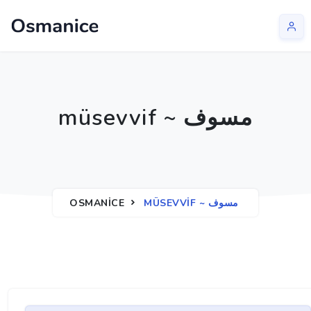
müsevvif ~ مسوف
OSMANICE
MÜSEVVIF ~ مسوف