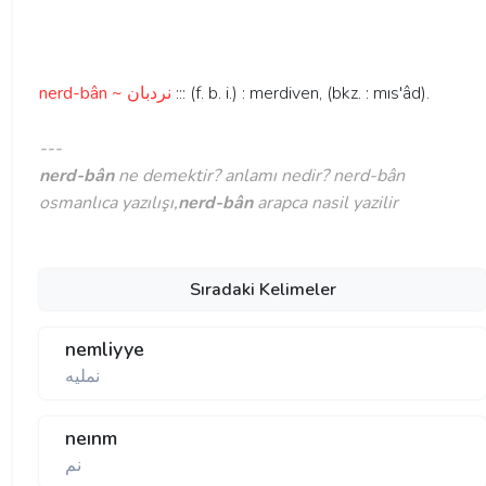
nerd-bân ~ نردبان
::: (f. b. i.) : merdiven, (bkz. : mıs'âd).
---
nerd-bân
ne demektir? anlamı nedir? nerd-bân
osmanlıca yazılışı,
nerd-bân
arapca nasil yazilir
Sıradaki Kelimeler
nemliyye
نمليه
neınm
نم