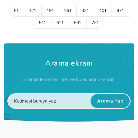
51
121
191
261
331
401
471
541
611
681
751
Arama ekranı
Sitemizde detaylı hızlı ve kolay arama ekranı
Arama Yap