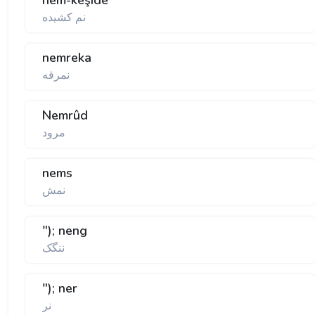
nem-keşîde
نم کشيده
nemreka
نمرقه
Nemrûd
مرود
nems
نمش
"); neng
ننگک
"); ner
نر