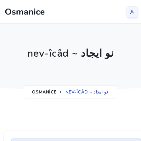
nev-îcâd ~ نو ايجاد
OSMANICE
NEV-ÎCÂD ~ نو ايجاد