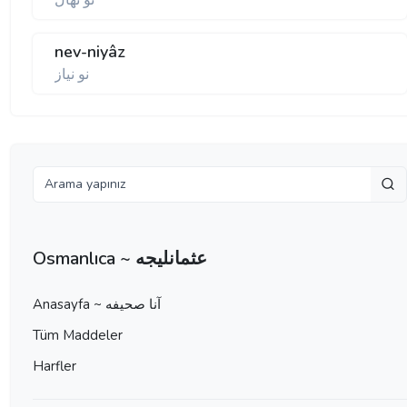
نو نهال
nev-niyâz
نو نياز
Osmanlıca ~ عثمانليجه
Anasayfa ~ آنا صحيفه
Tüm Maddeler
Harfler