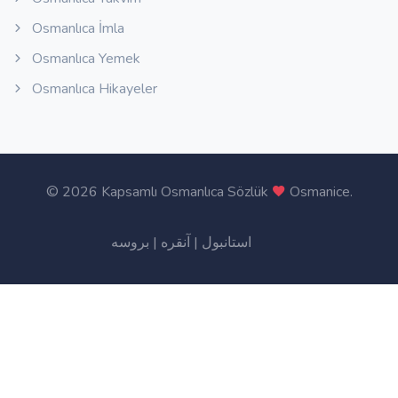
Osmanlıca İmla
Osmanlıca Yemek
Osmanlıca Hikayeler
©
2026 Kapsamlı Osmanlıca Sözlük
Osmanice
.
بروسه
|
آنقره
|
استانبول