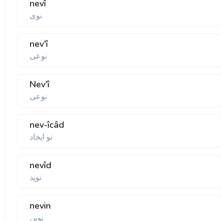
nevî
نوی
nev'î
نوعی
Nev'î
نوعی
nev-îcâd
نو ايجاد
nevîd
نويد
nevin
نوين