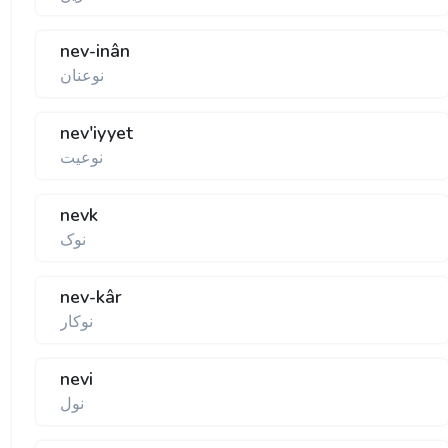
nev-inân
نوعنان
nev'iyyet
نوعيت
nevk
نوک
nev-kâr
نوکار
nevi
نول