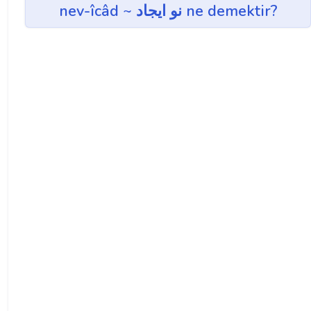
nev-îcâd ~ نو ايجاد ne demektir?