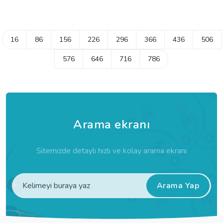
16
86
156
226
296
366
436
506
576
646
716
786
Arama ekranı
Sitemizde detaylı hızlı ve kolay arama ekranı
Arama Yap