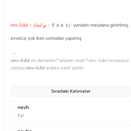
nev-îcâd ~ نو ايجاد
::: (f. a. b. s.) : yeniden meydana getirilmiş,
evvelce yok iken sonradan yapılmış.
---
nev-îcâd
ne demektir? anlamı nedir? nev-îcâd osmanlıca
yazılışı,
nev-îcâd
arapca nasil yazilir
Sıradaki Kelimeler
nevh
نوح