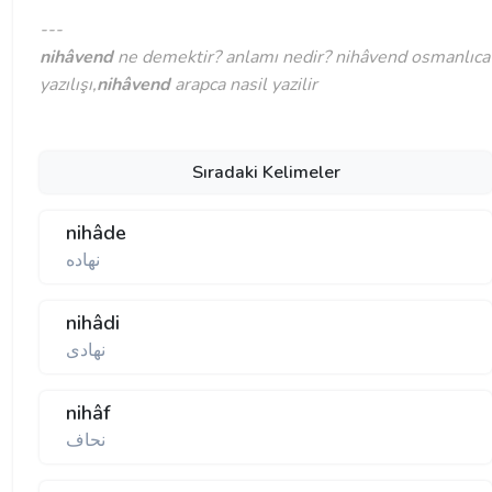
---
nihâvend
ne demektir? anlamı nedir? nihâvend osmanlıca
yazılışı,
nihâvend
arapca nasil yazilir
Sıradaki Kelimeler
nihâde
نهاده
nihâdi
نهادی
nihâf
نحاف