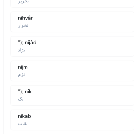
نحرير
nihvâr
نخوار
"); nijâd
نژاد
nijm
نژم
"); nîk
يک
nikab
نقاب