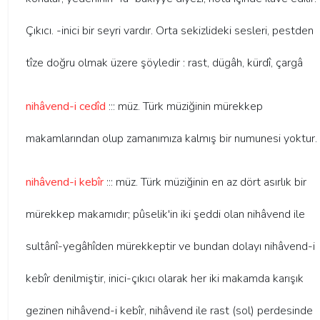
Çıkıcı. -inici bir seyri vardır. Orta sekizlideki sesleri, pestden
tîze doğru olmak üzere şöyledir : rast, dügâh, kürdî, çargâ
nihâvend-i cedîd
::: müz. Türk müziğinin mürekkep
makamlarından olup zamanımıza kalmış bir numunesi yoktur.
nihâvend-i kebîr
::: müz. Türk müziğinin en az dört asırlık bir
mürekkep makamıdır; pûselik'in iki şeddi olan nihâvend ile
sultânî-yegâhîden mürekkeptir ve bundan dolayı nihâvend-i
kebîr denilmiştir, inici-çıkıcı olarak her iki makamda karışık
gezinen nihâvend-i kebîr, nihâvend ile rast (sol) perdesinde