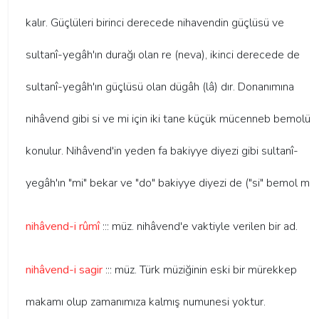
kalır. Güçlüleri birinci derecede nihavendin güçlüsü ve
sultanî-yegâh'ın durağı olan re (neva), ikinci derecede de
sultanî-yegâh'ın güçlüsü olan dügâh (lâ) dır. Donanımına
nihâvend gibi si ve mi için iki tane küçük mücenneb bemolü
konulur. Nihâvend'in yeden fa bakiyye diyezi gibi sultanî-
yegâh'ın "mi" bekar ve "do" bakiyye diyezi de ("si" bemol m
nihâvend-i rûmî
::: müz. nihâvend'e vaktiyle verilen bir ad.
nihâvend-i sagir
::: müz. Türk müziğinin eski bir mürekkep
makamı olup zamanımıza kalmış numunesi yoktur.