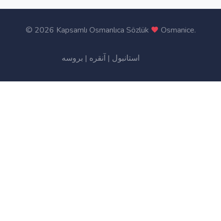
©
2026 Kapsamlı Osmanlıca Sözlük
Osmanice
.
بروسه
|
آنقره
|
استانبول