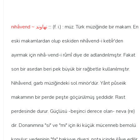
nihâvend ~ نهاوند
::: (f. i.) : müz. Türk müziğinde bir makam. En
eski makamlardan olup eskiden nihâvend-i kebîr'den
ayırmak için nihâ-vend-i rûmî diye de adlandırılmıştır. Fakat
son bir asırdan beri pek büyük bir rağbetle kullanılmıştır.
Nihâvend, garb müziğindeki sol minör'dür. Yânt pûseiik
makamının bir perde peşte göçürülmüş şeddidir. Rast
perdesinde durur. Güçlüsü -beşinci derece olan- neva (re)
dir. Donanımına "si" ve "mi" için iki küçük mücenneb bemolü
konulur; yedeninin "fa" bakiyye diyezi, nota içinde ilâve edilir.