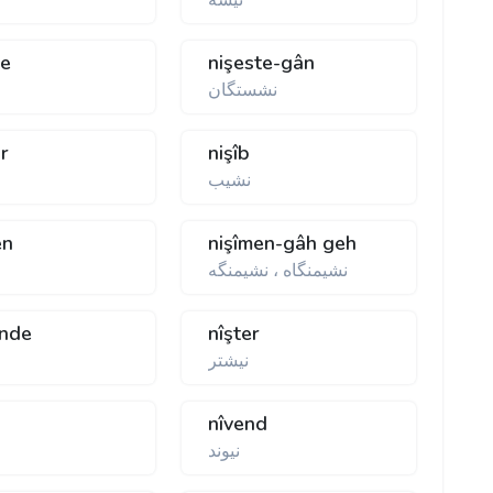
نيشه
te
nişeste-gân
نشستگان
âr
nişîb
نشيب
en
nişîmen-gâh geh
نشيمنگاه ، نشيمنگه
ende
nîşter
نيشتر
nîvend
نيوند