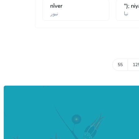
nîver
"); ni
نيا
نيور
55
12