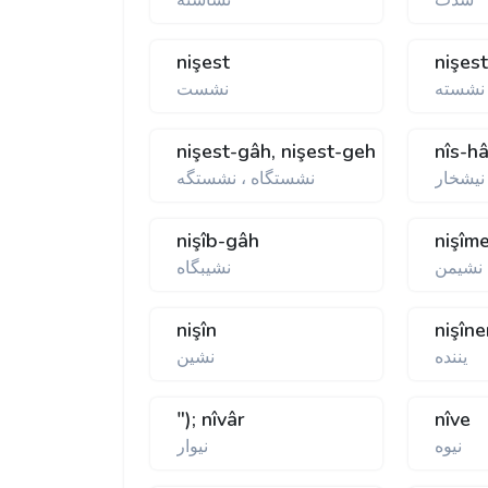
شدت
نشاسته
nişest
nişes
نشسته
نشست
nişest-gâh, nişest-geh
nîs-h
نيشخار
نشستگاه ، نشستگه
nişîb-gâh
nişîm
نشيمن
نشيبگاه
nişîn
nişîn
يننده
نشين
"); nîvâr
nîve
نيوه
نيوار