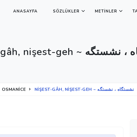
ANASAYFA
SÖZLÜKLER
METINLER
T
nişest-gâh, nişest-geh ~ 
OSMANICE
NIŞEST-GÂH, NIŞEST-GEH ~ نشستگاه ، نشستگه