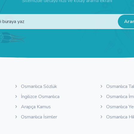
Sitemizde detaylı hızlı ve kolay arama ekranı
Ara
Osmanlıca Sözlük
Osmanlıca Ta
İngilizce Osmanlıca
Osmanlıca İm
Arapça Kamus
Osmanlıca Y
Osmanlıca İsimler
Osmanlıca Hi