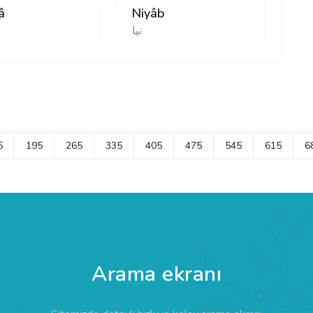
yâ
Niyâb
نيا
5
195
265
335
405
475
545
615
6
Arama ekranı