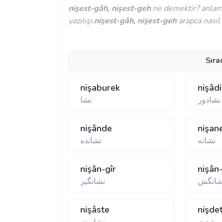
nişest-gâh, nişest-geh
ne demektir? anlamı
yazılışı,
nişest-gâh, nişest-geh
arapca nasil 
Sıra
nişaburek
nişâdi
 نشادور
نشا
nişânde
nişan
نشانه
نشانده
nişân-gîr
nişân
شانگش
نشانگير
nişâste
nişde