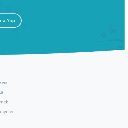
ma Yap
kvim
la
emek
kayeler