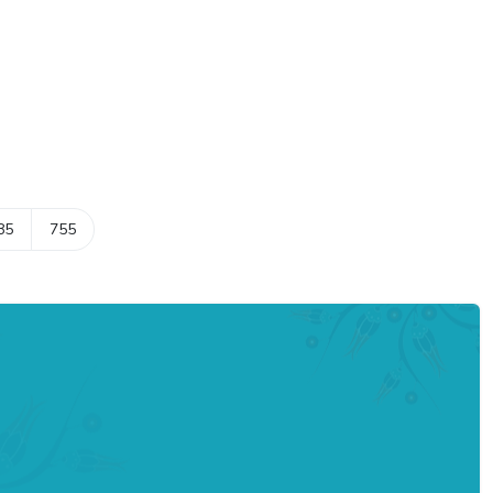
85
755