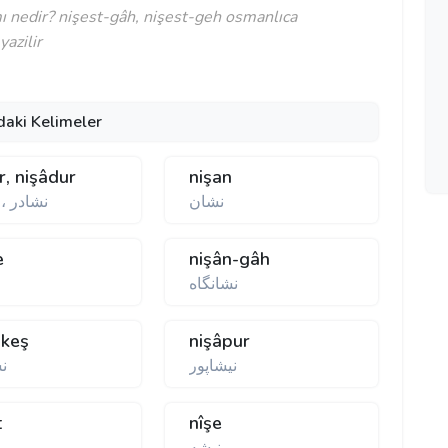
 nedir? nişest-gâh, nişest-geh osmanlıca
yazilir
daki Kelimeler
r, nişâdur
nişan
نشان
نشادر ،
e
nişân-gâh
نشانگاه
-keş
nişâpur
نيشاپور
ن
t
nîşe