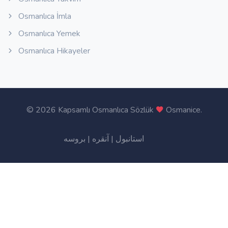
Osmanlıca İmla
Osmanlıca Yemek
Osmanlıca Hikayeler
©
2026 Kapsamlı Osmanlıca Sözlük
Osmanice
.
بروسه
|
آنقره
|
استانبول