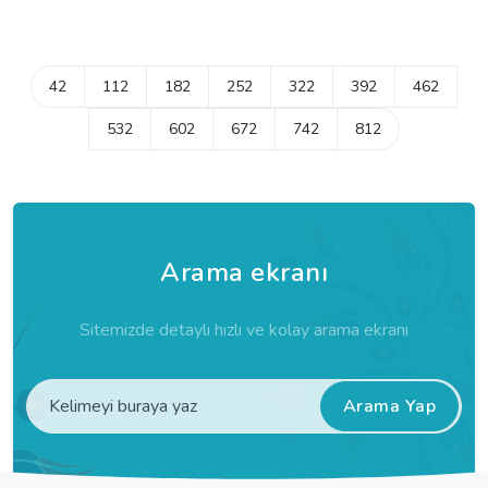
42
112
182
252
322
392
462
532
602
672
742
812
Arama ekranı
Sitemizde detaylı hızlı ve kolay arama ekranı
Arama Yap