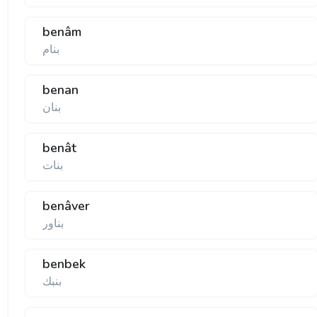
benâm
بنام
benan
بنان
benât
بنات
benâver
بناور
benbek
بنبك