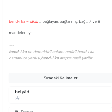
bend-i ka ~ بندقه
::: bağlayan, bağlanmış, bağlı. 7 ve 8
maddeler aynı
---
bend-i ka
ne demektir? anlamı nedir? bend-i ka
osmanlıca yazılışı,
bend-i ka
arapca nasil yazilir
Sıradaki Kelimeler
belyâd
بلياد