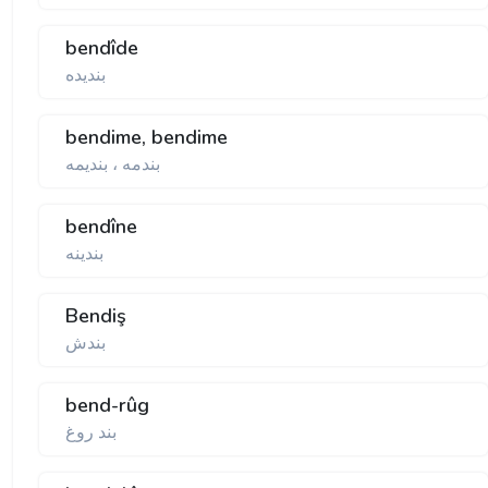
bendîde
بنديده
bendime, bendime
بندمه ، بنديمه
bendîne
بندينه
Bendiş
بندش
bend-rûg
بند روغ