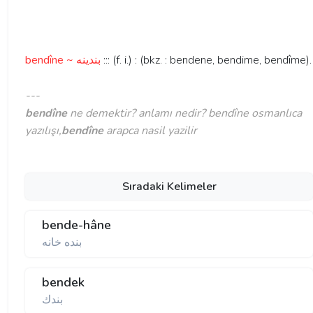
bendîne ~ بندينه
::: (f. i.) : (bkz. : bendene, bendime, bendîme).
---
bendîne
ne demektir? anlamı nedir? bendîne osmanlıca
yazılışı,
bendîne
arapca nasil yazilir
Sıradaki Kelimeler
bende-hâne
بنده خانه
bendek
بندك