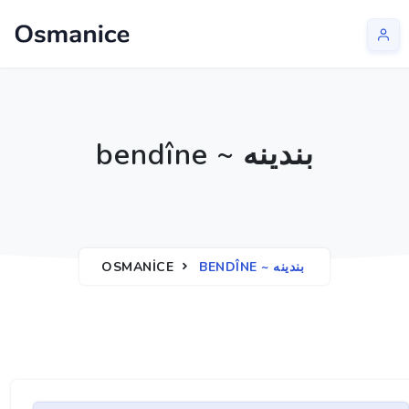
bendîne ~ بندينه
OSMANICE
BENDÎNE ~ بندينه