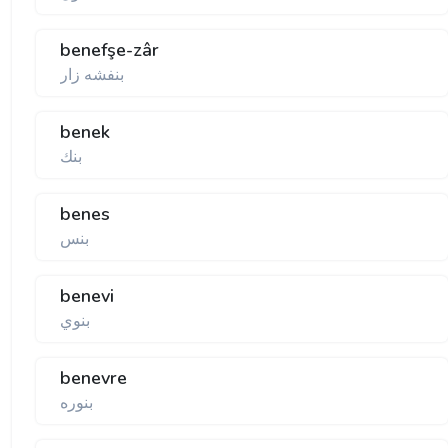
benefşe-zâr
بنفشه زار
benek
بنك
benes
بنس
benevi
بنوي
benevre
بنوره