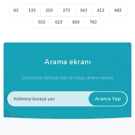
63
133
203
273
343
413
483
553
623
693
763
Arama ekranı
Sitemizde detaylı hızlı ve kolay arama ekranı
Arama Yap