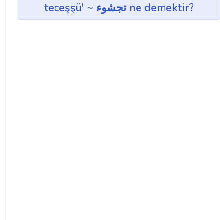
teceşşü' ~ تجشوء ne demektir?