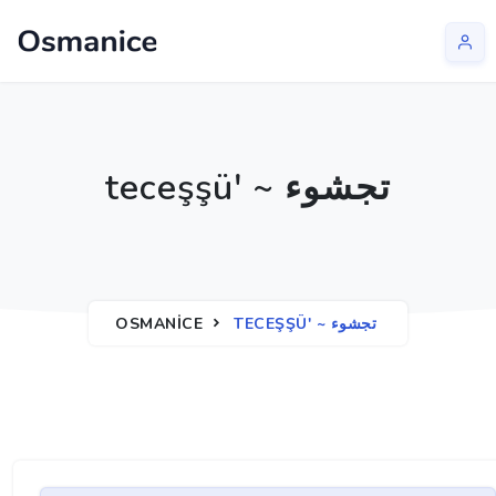
teceşşü' ~ تجشوء
OSMANICE
TECEŞŞÜ' ~ تجشوء