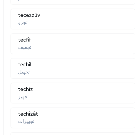
tecezzüv
تجزو
tecfîf
تجفيف
techîl
تجهيل
techîz
تجهيز
techîzât
تجهيزات