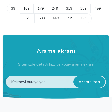
39
109
179
249
319
389
459
529
599
669
739
809
Arama ekranı
Sitemizde detaylı hızlı ve kolay arama ekranı
Arama Yap