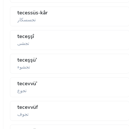
tecessüs-kâr
تجسسكار
teceşşî
تجشی
teceşşü'
تجشوء
tecevvü'
تجوع
tecevvüf
تجوف