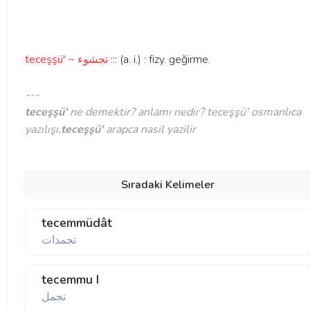
teceşşü' ~ تجشوء
::: (a. i.) : fizy. geğirme.
---
teceşşü'
ne demektir? anlamı nedir? teceşşü' osmanlıca
yazılışı,
teceşşü'
arapca nasil yazilir
Sıradaki Kelimeler
tecemmüdât
تجمدات
tecemmu I
تجمل