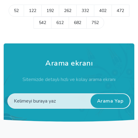
52
122
192
262
332
402
472
542
612
682
752
Arama ekranı
Sitemizde detaylı hızlı ve kolay arama ekranı
Arama Yap