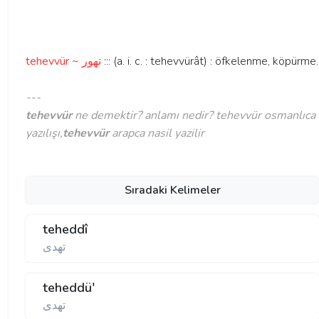
tehevvür ~ تهور
::: (a. i. c. : tehevvürât) : öfkelenme, köpürme.
---
tehevvür
ne demektir? anlamı nedir? tehevvür osmanlıca
yazılışı,
tehevvür
arapca nasil yazilir
Sıradaki Kelimeler
teheddî
تهدی
teheddü'
تهدی