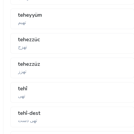
teheyyüm
تهيم
tehezzüc
تهزج
tehezzüz
تهزز
tehî
تهی
tehî-dest
تهی دست