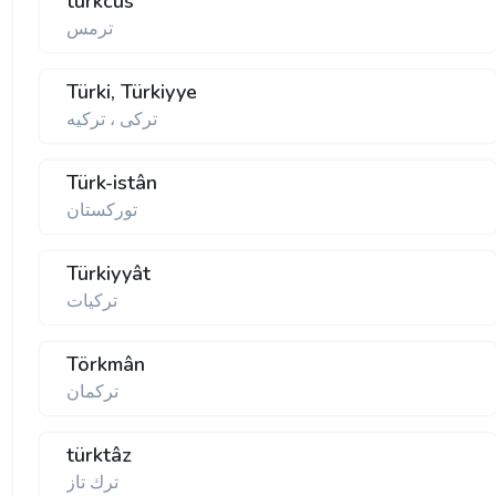
türkcûs
ترمس
Türki, Türkiyye
تركی ، تركيه
Türk-istân
توركستان
Türkiyyât
تركيات
Törkmân
تركمان
türktâz
ترك تاز