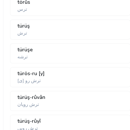
törûs
ترس
türüş
ترش
türüşe
ترشه
türös-ru [y]
ترش رو [ی]
türüş-rûvân
ترش رويان
türüş-rûyî
ترش رويی