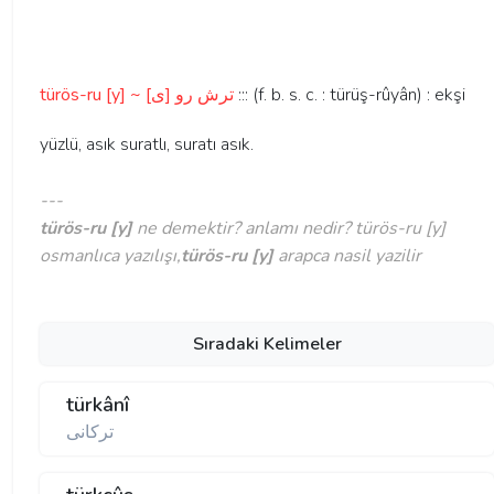
türös-ru [y] ~ ترش رو [ی]
::: (f. b. s. c. : türüş-rûyân) : ekşi
yüzlü, asık suratlı, suratı asık.
---
türös-ru [y]
ne demektir? anlamı nedir? türös-ru [y]
osmanlıca yazılışı,
türös-ru [y]
arapca nasil yazilir
Sıradaki Kelimeler
türkânî
تركانی