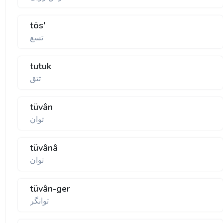
tös'
تسع
tutuk
تتق
tüvân
توان
tüvânâ
توان
tüvân-ger
توانگر