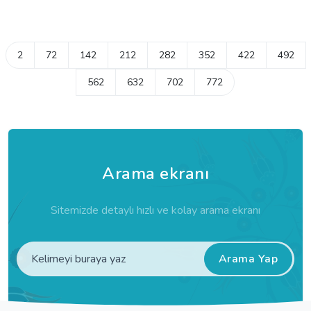
2
72
142
212
282
352
422
492
562
632
702
772
Arama ekranı
Sitemizde detaylı hızlı ve kolay arama ekranı
Arama Yap