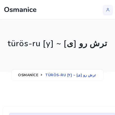
türös-ru [y] ~ ترش رو [ی]
OSMANICE
TÜRÖS-RU [Y] ~ ترش رو [ی]