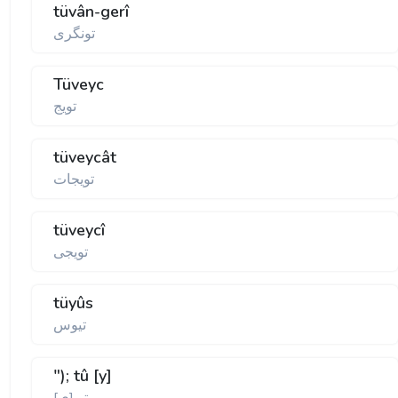
tüvân-gerî
تونگری
Tüveyc
تويج
tüveycât
تويجات
tüveycî
تويجی
tüyûs
تيوس
"); tû [y]