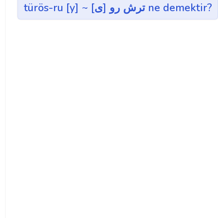
türös-ru [y] ~ ترش رو [ی] ne demektir?