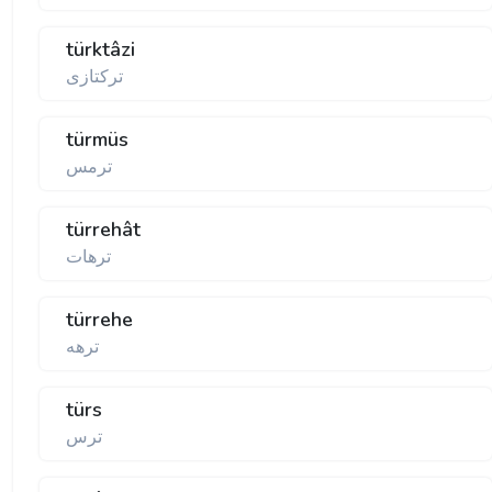
türktâzi
تركتازی
türmüs
ترمس
türrehât
ترهات
türrehe
ترهه
türs
ترس