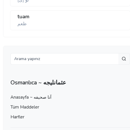
تو [ی]
tuam
ظعم
Osmanlıca ~ عثمانليجه
Anasayfa ~ آنا صحيفه
Tüm Maddeler
Harfler