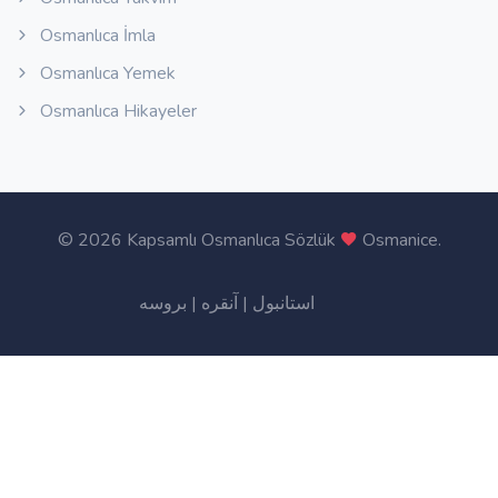
Osmanlıca İmla
Osmanlıca Yemek
Osmanlıca Hikayeler
©
2026 Kapsamlı Osmanlıca Sözlük
Osmanice
.
بروسه
|
آنقره
|
استانبول