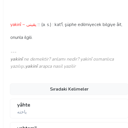
yakinî ~ يقينی
::: (a. s.) : kat'î, şüphe edilmiyecek bilgiye âit,
onunla ilgili.
---
yakinî
ne demektir? anlamı nedir? yakinî osmanlıca
yazılışı,
yakinî
arapca nasil yazilir
Sıradaki Kelimeler
yâhte
ياخته