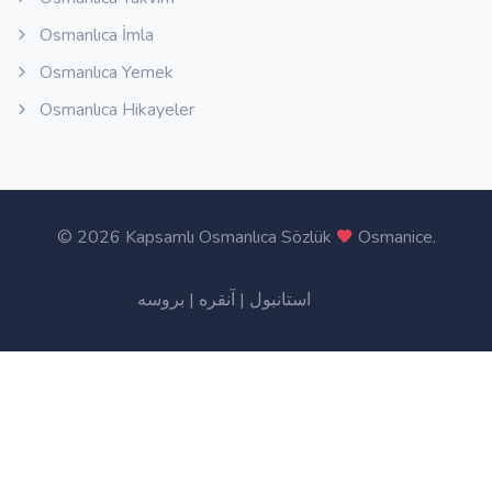
Osmanlıca İmla
Osmanlıca Yemek
Osmanlıca Hikayeler
©
2026 Kapsamlı Osmanlıca Sözlük
Osmanice
.
بروسه
|
آنقره
|
استانبول