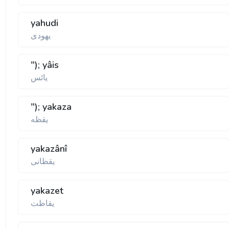
yahudi
يهودی
"); yâis
يائس
"); yakaza
يقظه
yakazânî
يقظانی
yakazet
يقاظت