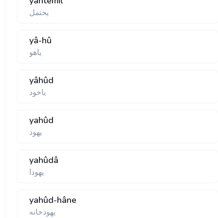
yahtemil
يحتمل
yâ-hû
ياهو
yâhûd
ياخود
yahûd
يهود
yahûdâ
يهودا
yahûd-hâne
يهودخانه