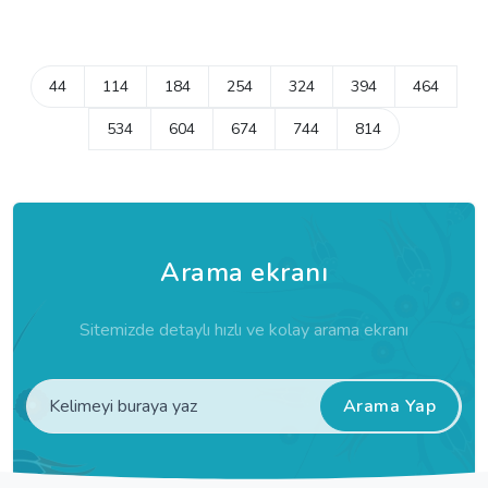
44
114
184
254
324
394
464
534
604
674
744
814
Arama ekranı
Sitemizde detaylı hızlı ve kolay arama ekranı
Arama Yap