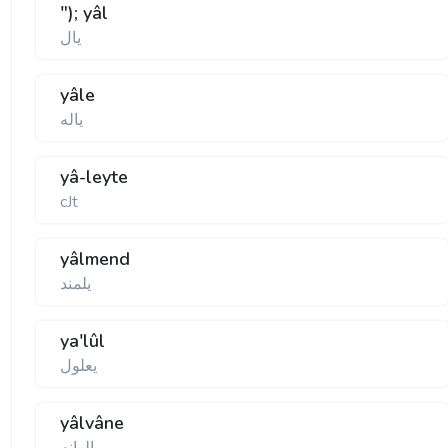
"); yâl
يال
yâle
ياله
yâ-leyte
cJt
yâlmend
يلمند
ya'lûl
يعلول
yâlvâne