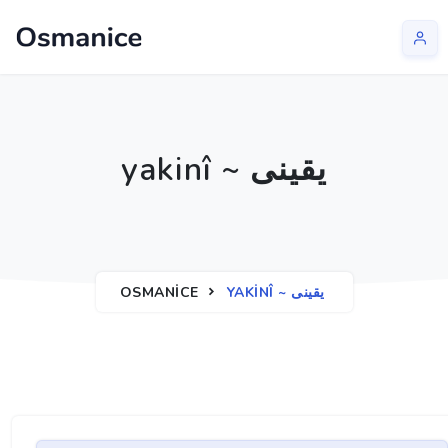
yakinî ~ يقينی
OSMANICE
YAKINÎ ~ يقينی