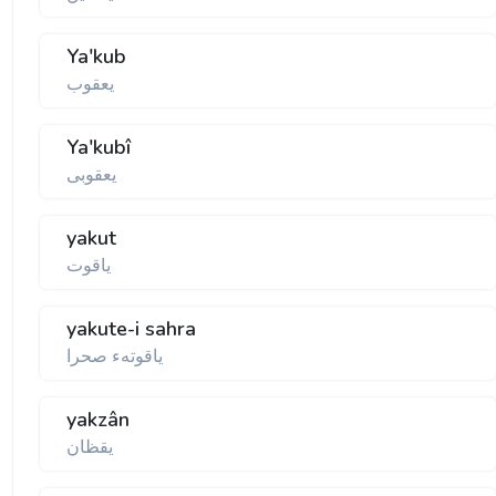
Ya'kub
يعقوب
Ya'kubî
يعقوبی
yakut
ياقوت
yakute-i sahra
ياقوتهء صحرا
yakzân
يقظان