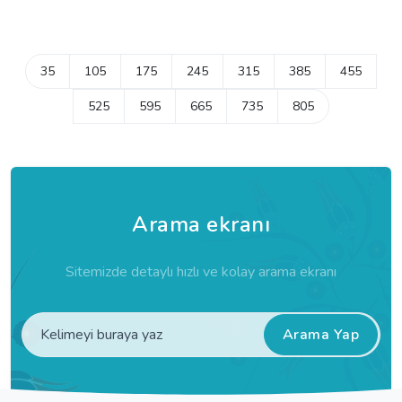
35
105
175
245
315
385
455
525
595
665
735
805
Arama ekranı
Sitemizde detaylı hızlı ve kolay arama ekranı
Arama Yap