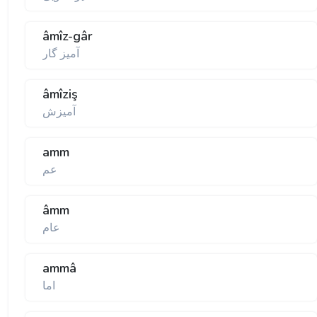
âmîz-gâr
آميز گار
âmîziş
آميزش
amm
عم
âmm
عام
ammâ
اما