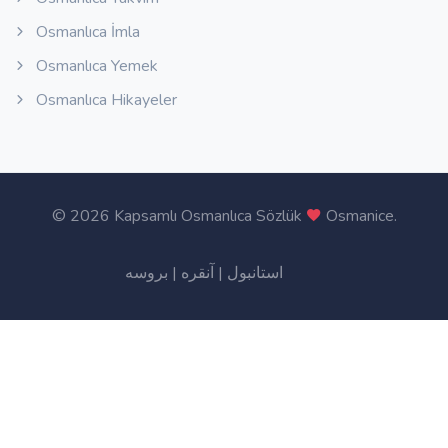
Osmanlıca İmla
Osmanlıca Yemek
Osmanlıca Hikayeler
©
2026 Kapsamlı Osmanlıca Sözlük
Osmanice
.
بروسه
|
آنقره
|
استانبول