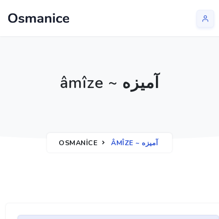
âmîze ~ آميزه
OSMANICE
ÂMÎZE ~ آميزه