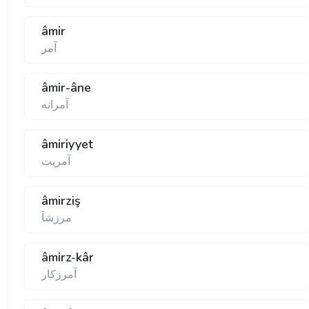
âmir
آمر
âmir-âne
آمرانه
âmiriyyet
آمريت
âmirziş
مرزشاَ
âmirz-kâr
آمرزكار