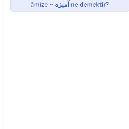
âmîze ~ آميزه ne demektir?