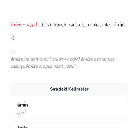
âmîze ~ آميزه
::: (f. s.) : karışık, karışmış, mahlut, (bkz. : âmîje
1).
---
âmîze
ne demektir? anlamı nedir? âmîze osmanlıca
yazılışı,
âmîze
arapca nasil yazilir
Sıradaki Kelimeler
âmîn
آمين