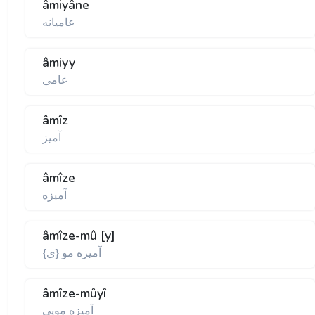
âmiyâne
عاميانه
âmiyy
عامى
âmîz
آميز
âmîze
آميزه
âmîze-mû [y]
آميزه مو {ى}
âmîze-mûyî
آميزه مويى