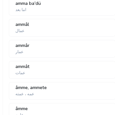
amma ba'dü
اما بعد
ammâl
عمال
ammâr
عمار
ammât
عمات
âmme, ammete
عمه ، عمته
âmme