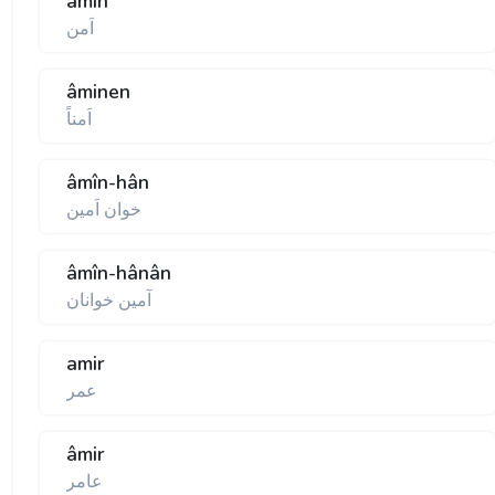
âmin
اَمن
âminen
اَمناً
âmîn-hân
خوان اَمين
âmîn-hânân
آمين خوانان
amir
عمر
âmir
عامر