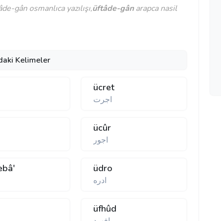
de-gân osmanlıca yazılışı,
üftâde-gân
arapca nasil
daki Kelimeler
ücret
اجرت
ücûr
اجور
ebâ'
üdro
ادره
üfhûd