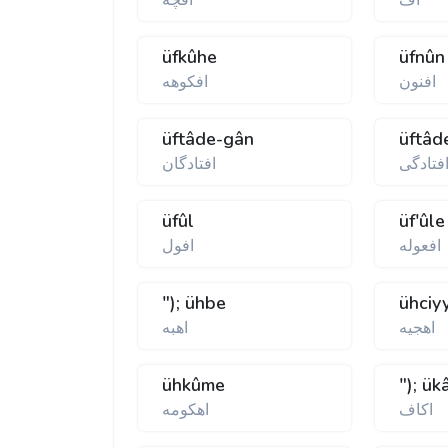
اف
افچه
üfkûhe
üfnûn
افنون
افکوهه
üftâde-gân
üftâd
فتادگی
افتادگان
üfûl
üf'ûle
افعوله
افول
"); ühbe
ühciy
اهجيه
اهبه
ühkûme
"); ük
اکاف
اهکومه