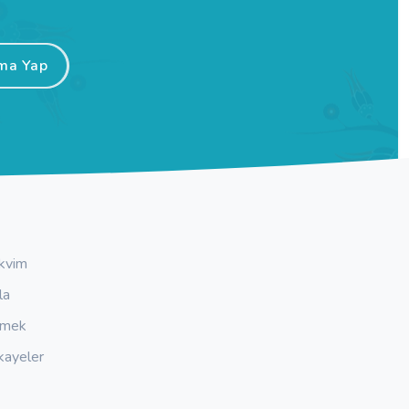
ma Yap
kvim
la
emek
kayeler