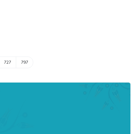
727
797