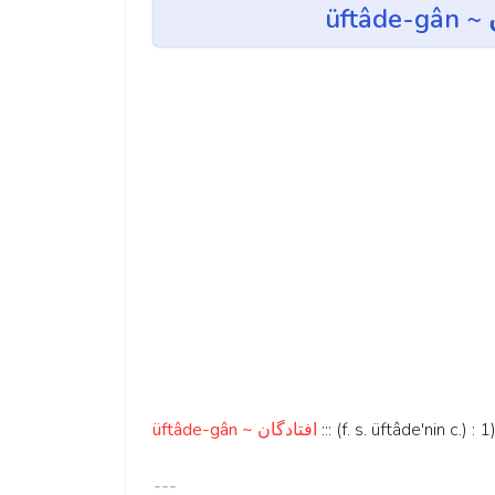
üftâde-gân ~ افتادگان
::: (f. s. üftâde'nin c.) 
---