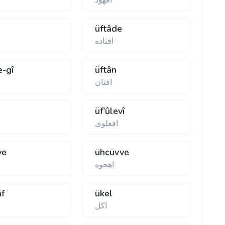
افهود
üftâde
افتاده
e-gî
üftân
افتان
ا
üf'ûlevî
افعلوی
ye
ühcüvve
اهجوه
âf
ükel
اکل