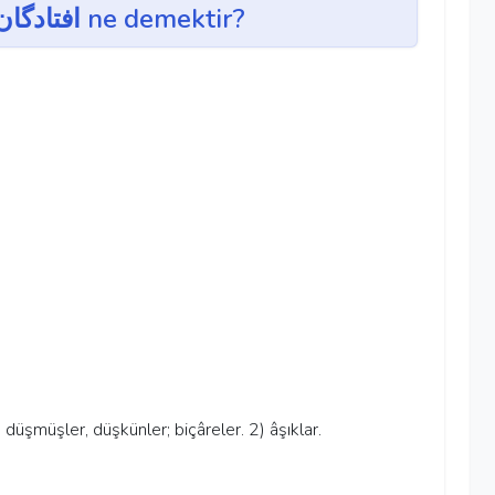
üftâde-gân ~ افتادگان ne demektir?
: 1) düşmüşler, düşkünler; biçâreler. 2) âşıklar.