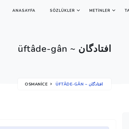
ANASAYFA
SÖZLÜKLER
METINLER
T
üftâde-gân ~ افتادگان
OSMANICE
ÜFTÂDE-GÂN ~ افتادگان