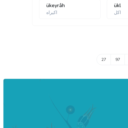
ükeyrâh
ükl
اکل
اکيراه
27
97