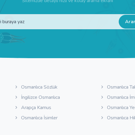
Sitemizde detaylı hızlı ve kolay arama ekranı
Ara
Osmanlıca Sözlük
Osmanlıca Ta
İngilizce Osmanlıca
Osmanlıca İm
Arapça Kamus
Osmanlıca Y
Osmanlıca İsimler
Osmanlıca Hi