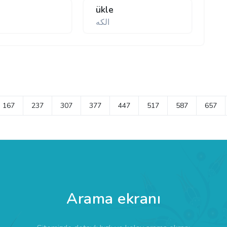
ükle
الکه
167
237
307
377
447
517
587
657
Arama ekranı