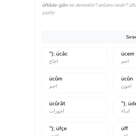
üftâde-gân
ne demektir? anlamı nedir? üftâ
yazilir
Sıra
"); ücâc
ücem
اجم
اجاج
ücûm
ücûn
اجون
اجم
ücûrât
"); üd
ادباء
اجورات
"); üfçe
üff