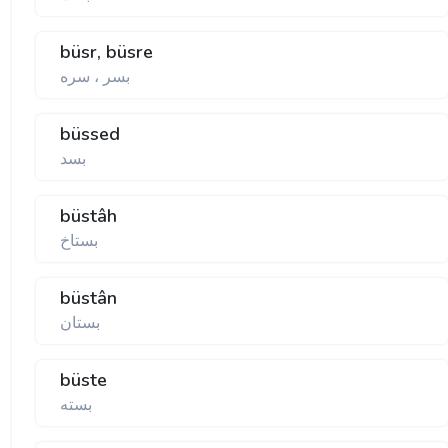
büsr, büsre
بسر ، سره
büssed
بسد
büstâh
بستاخ
büstân
بستان
büste
بسته