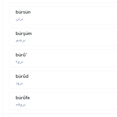
bürsün
برثن
bürşüm
برشم
bürû'
بروء
bürûd
برود
bürûfe
بروفه