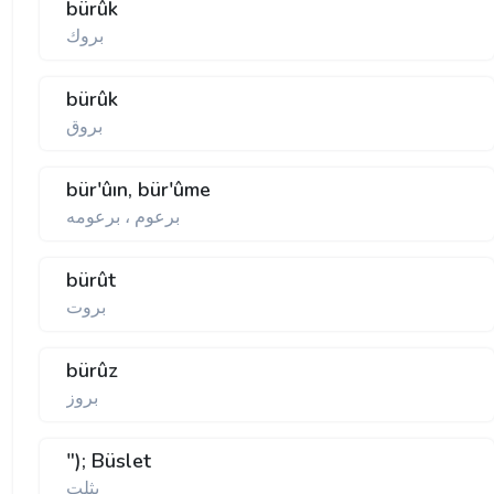
bürûk
بروك
bürûk
بروق
bür'ûın, bür'ûme
برعوم ، برعومه
bürût
بروت
bürûz
بروز
"); Büslet
بثلت