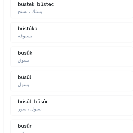
büstek, büstec
بستك ، بستج
büstûka
بستوقه
büsûk
بسوق
büsûl
بسول
büsûl, büsûr
بسول ، سور
büsûr