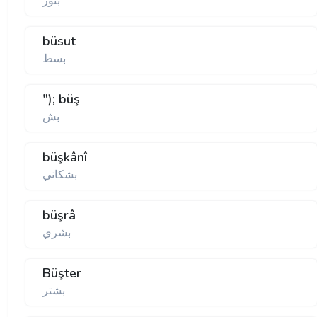
بثور
büsut
بسط
"); büş
بش
büşkânî
بشكاني
büşrâ
بشري
Büşter
بشتر