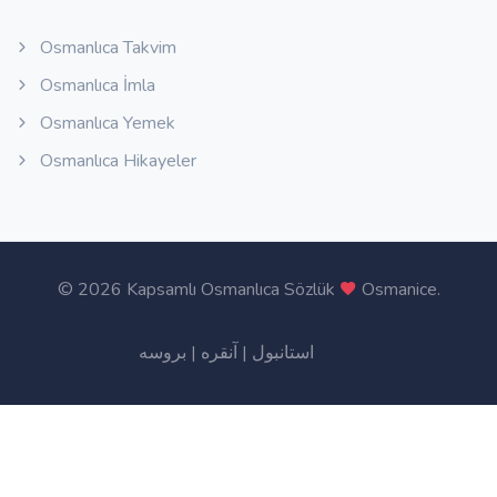
Osmanlıca Takvim
Osmanlıca İmla
Osmanlıca Yemek
Osmanlıca Hikayeler
©
2026 Kapsamlı Osmanlıca Sözlük
Osmanice
.
بروسه
|
آنقره
|
استانبول