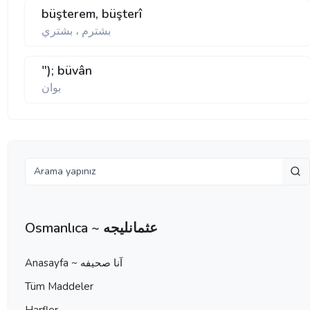
büşterem, büşterî
بشترم ، بشتري
"); büvân
بوان
Osmanlıca ~ عثمانليجه
Anasayfa ~ آنا صحيفه
Tüm Maddeler