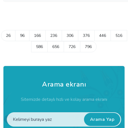
26
96
166
236
306
376
446
516
586
656
726
796
Arama ekranı
Sitemizde detaylı hızlı ve kolay arama ekranı
Arama Yap