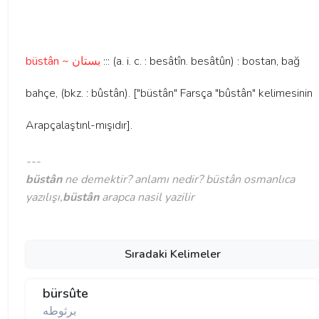
büstân ~ بستان
::: (a. i. c. : besâtîn. besâtûn) : bostan, bağ
bahçe, (bkz. : bûstân). ["büstân" Farsça "bûstân" kelimesinin
Arapçalaştınl-mışıdır].
---
büstân
ne demektir? anlamı nedir? büstân osmanlıca
yazılışı,
büstân
arapca nasil yazilir
Sıradaki Kelimeler
bürsûte
برثوطه