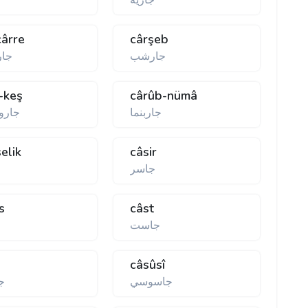
جاريه
cârre
cârşeb
جارشب
جار
-keş
cârûb-nümâ
جاربنما
جارو
selik
câsir
جاسر
s
câst
جاست
câsûsî
جاسوسي
ج