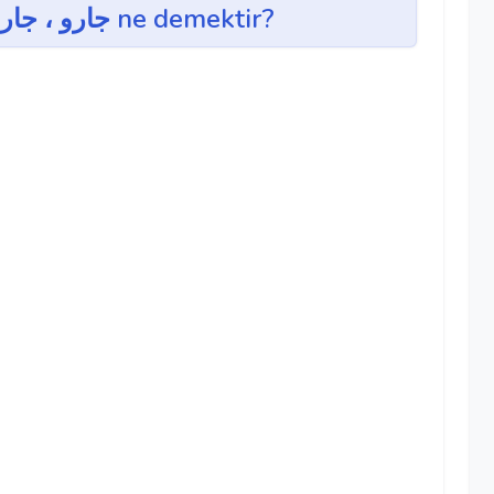
cârû, cârûb ~ جارو ، جاروب ne demektir?