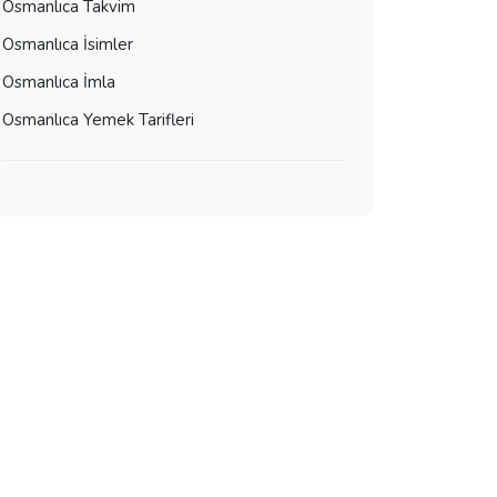
Osmanlıca Takvim
Osmanlıca İsimler
Osmanlıca İmla
Osmanlıca Yemek Tarifleri