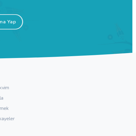
ma Yap
kvim
la
emek
kayeler