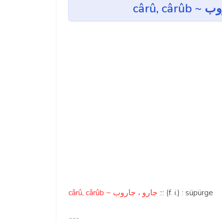
cârû, cârûb ~ جارو ، جاروب
::: (f. i.) : süpürge
---