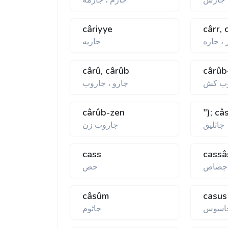
جارس
جارم ، جارمه
câriyye
cârr, 
 ، جاره
جاريه
cârû, cârûb
cârûb
ب كش
جارو ، جاروب
cârûb-zen
"); câ
جاثليق
جاروب زن
cass
cassâ
جصاص
جص
câsûm
casus
اسوس
جاثوم