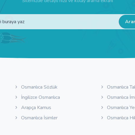
Sitemizde detaylı hızlı ve kolay arama ekranı
Ara
Osmanlıca Sözlük
Osmanlıca Ta
İngilizce Osmanlıca
Osmanlıca İm
Arapça Kamus
Osmanlıca Y
Osmanlıca İsimler
Osmanlıca Hi