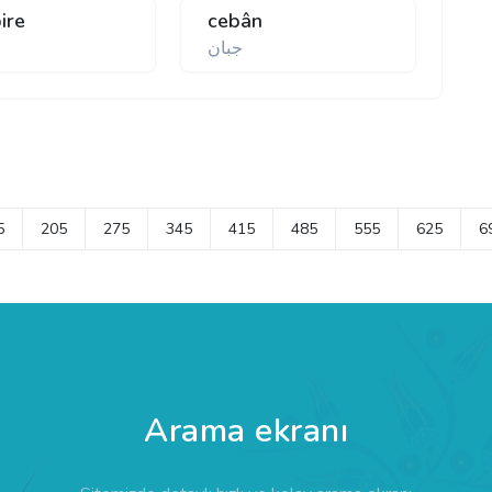
ire
cebân
جبان
5
205
275
345
415
485
555
625
6
Arama ekranı