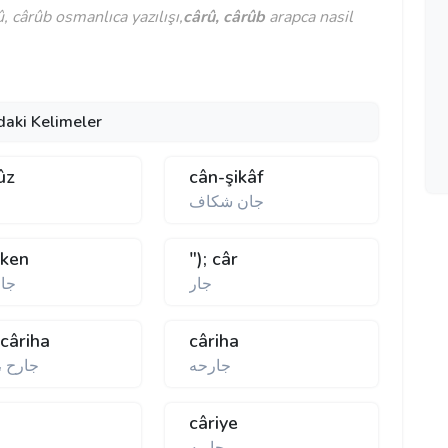
 cârûb osmanlıca yazılışı,
cârû, cârûb
arapca nasil
daki Kelimeler
ûz
cân-şikâf
جان شكاف
ج
iken
"); câr
جار
جا
 câriha
câriha
جارحه
جارح ،
câriye