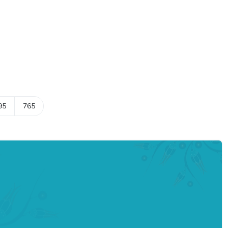
95
765