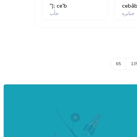
"); ce'b
cebâb
جبابره
جأب
65
13