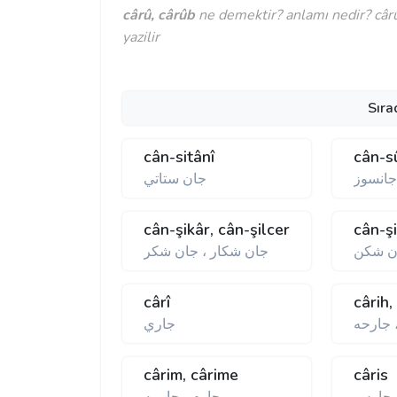
cârû, cârûb
ne demektir? anlamı nedir? cârû,
yazilir
Sıra
cân-sitânî
cân-s
انسوز
جان ستاتي
cân-şikâr, cân-şilcer
cân-ş
ن شكن
جان شكار ، جان شكر
cârî
cârih,
 جارحه
جاري
cârim, cârime
câris