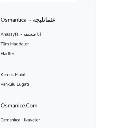
Osmanlıca ~ عثمانليجه
Anasayfa ~ آنا صحيفه
Tüm Maddeler
Harfler
Kamus Muhit
Vankulu Lugatı
Osmanice.Com
Osmanlıca Hikayeler