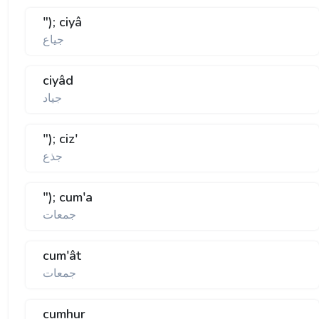
"); ciyâ
جياع
ciyâd
جياد
"); ciz'
جذع
"); cum'a
جمعات
cum'ât
جمعات
cumhur