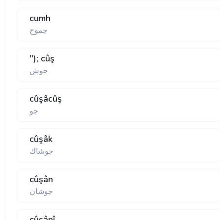
cumh
جموح
"); cûş
جوش
cûşâcûş
جو
cûşâk
جوشاك
cûşân
جوشان
cûşânî