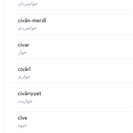
جوانمردان
civân-merdî
جوانمردی
civar
جوار
civârî
جواری
civâriyyet
جواريت
cîve
جيوه