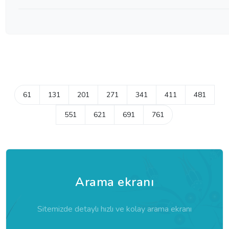
61
131
201
271
341
411
481
551
621
691
761
Arama ekranı
Sitemizde detaylı hızlı ve kolay arama ekranı