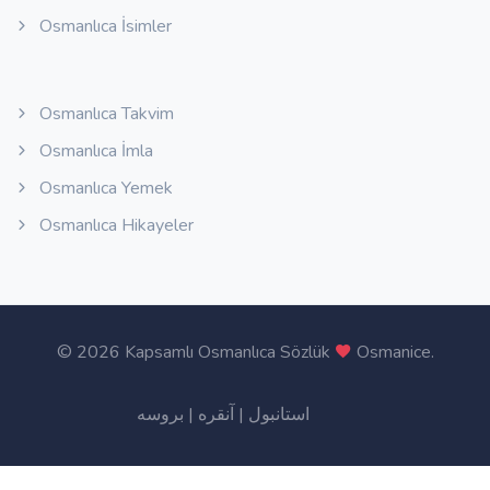
Osmanlıca İsimler
Osmanlıca Takvim
Osmanlıca İmla
Osmanlıca Yemek
Osmanlıca Hikayeler
©
2026 Kapsamlı Osmanlıca Sözlük
Osmanice
.
بروسه
|
آنقره
|
استانبول