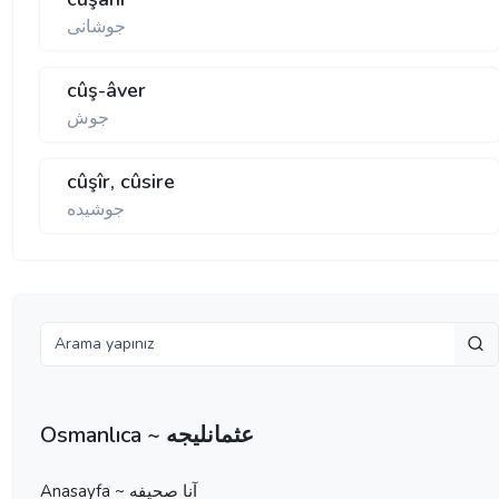
جوشانی
cûş-âver
جوش
cûşîr, cûsire
جوشيده
Osmanlıca ~ عثمانليجه
Anasayfa ~ آنا صحيفه