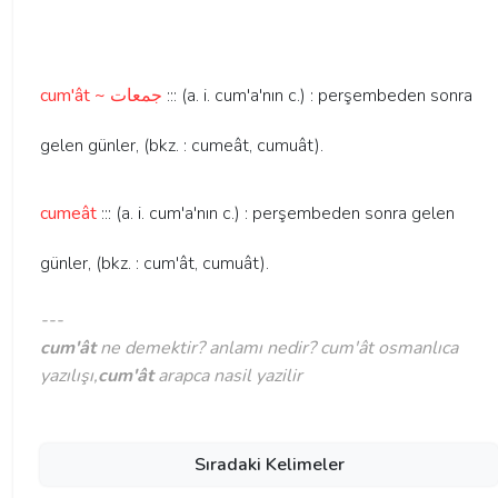
cum'ât ~ جمعات
::: (a. i. cum'a'nın c.) : perşembeden sonra
gelen günler, (bkz. : cumeât, cumuât).
cumeât
::: (a. i. cum'a'nın c.) : perşembeden sonra gelen
günler, (bkz. : cum'ât, cumuât).
---
cum'ât
ne demektir? anlamı nedir? cum'ât osmanlıca
yazılışı,
cum'ât
arapca nasil yazilir
Sıradaki Kelimeler