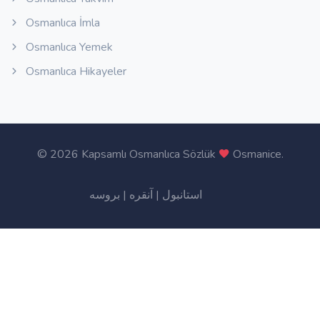
Osmanlıca İmla
Osmanlıca Yemek
Osmanlıca Hikayeler
©
2026 Kapsamlı Osmanlıca Sözlük
Osmanice
.
بروسه
|
آنقره
|
استانبول