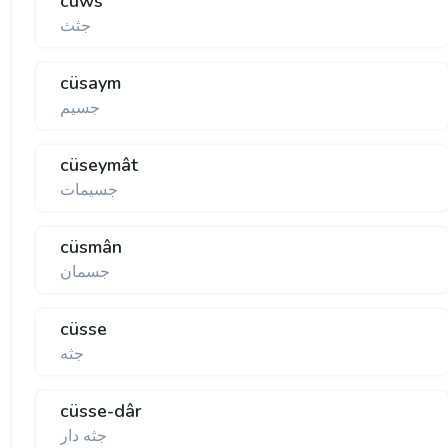
cüws
جثث
cüsaym
جسيم
cüseymât
جسيمات
cüsmân
جسمان
cüsse
جثه
cüsse-dâr
جثه دار