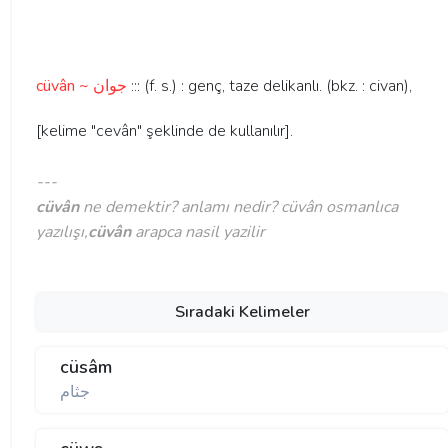
cüvân ~ جوان
::: (f. s.) : genç, taze delikanlı. (bkz. : civan),
[kelime "cevân" şeklinde de kullanılır].
---
cüvân
ne demektir? anlamı nedir? cüvân osmanlıca
yazılışı,
cüvân
arapca nasil yazilir
Sıradaki Kelimeler
cüsâm
جثام