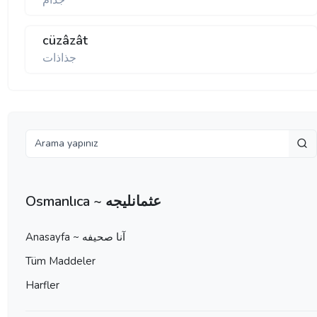
جذام
cüzâzât
جذاذات
Osmanlıca ~ عثمانليجه
Anasayfa ~ آنا صحيفه
Tüm Maddeler
Harfler