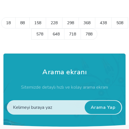
18
88
158
228
298
368
438
508
578
648
718
788
Arama ekranı
Sitemizde detaylı hızlı ve kolay arama ekranı
Arama Yap