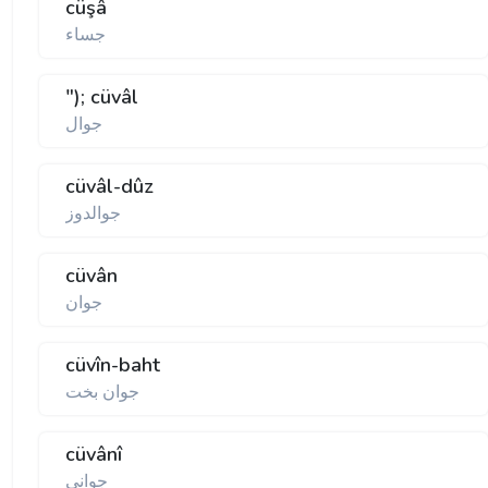
cüşâ
جساء
"); cüvâl
جوال
cüvâl-dûz
جوالدوز
cüvân
جوان
cüvîn-baht
جوان بخت
cüvânî
جوانى