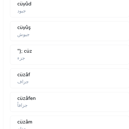
cüyûd
جيود
cüyûş
جيوش
"); cüz
جزء
cüzâf
جزاف
cüzâfen
جزافاً
cüzâm