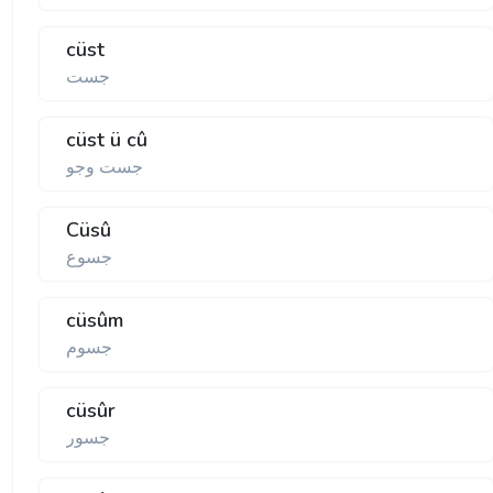
cüst
جست
cüst ü cû
جست وجو
Cüsû
جسوع
cüsûm
جسوم
cüsûr
جسور