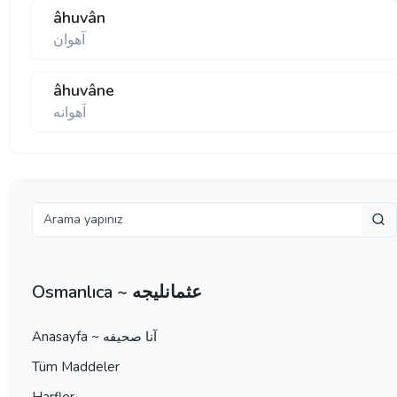
âhuvân
آهوان
âhuvâne
اَهوانه
Osmanlıca ~ عثمانليجه
Anasayfa ~ آنا صحيفه
Tüm Maddeler