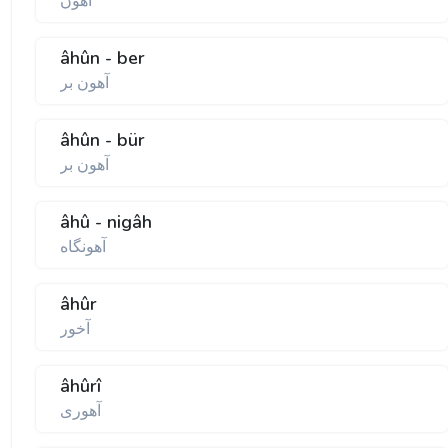
آهون
âhûn - ber
آهون بر
âhûn - bür
آهون بر
âhû - nigâh
آهونگاه
âhûr
آخور
âhûrî
آهورى