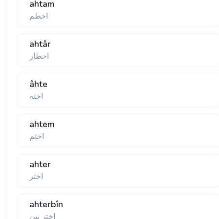
ahtam
اخطم
ahtâr
اخطار
âhte
اخته
ahtem
احتم
ahter
اختر
ahterbîn
اختر بين