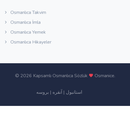
Osmanlıca Takvim
Osmanlıca İmla
Osmanlıca Yemek
Osmanlıca Hikayeler
©
2026 Kapsamlı Osmanlıca Sözlük
Osmanice
.
بروسه
|
آنقره
|
استانبول