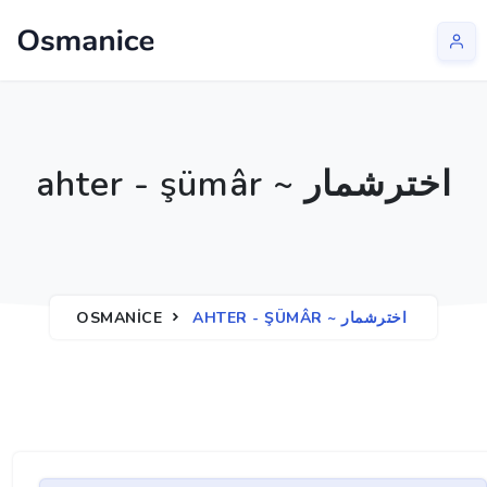
ahter - şümâr ~ اخترشمار
OSMANICE
AHTER - ŞÜMÂR ~ اخترشمار