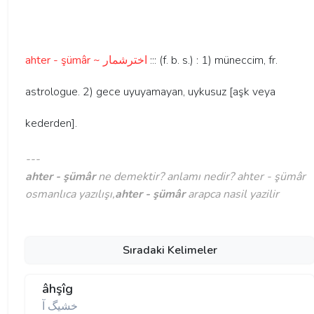
ahter - şümâr ~ اخترشمار
::: (f. b. s.) : 1) müneccim, fr.
astrologue. 2) gece uyuyamayan, uykusuz [aşk veya
kederden].
---
ahter - şümâr
ne demektir? anlamı nedir? ahter - şümâr
osmanlıca yazılışı,
ahter - şümâr
arapca nasil yazilir
Sıradaki Kelimeler
âhşîg
خشيگ آ