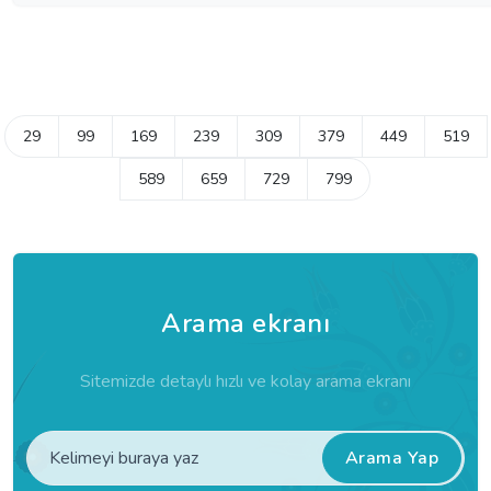
29
99
169
239
309
379
449
519
589
659
729
799
Arama ekranı
Sitemizde detaylı hızlı ve kolay arama ekranı
Arama Yap