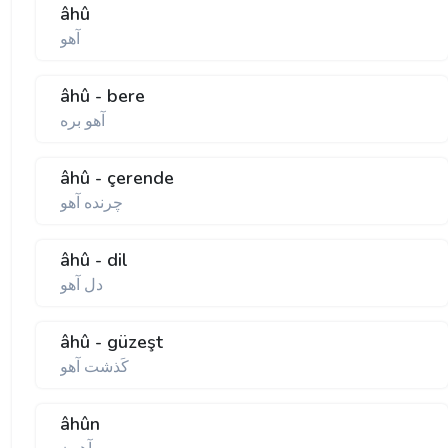
âhû
آهو
âhû - bere
آهو بره
âhû - çerende
چرنده آهو
âhû - dil
دل آهو
âhû - güzeşt
كَذشت آهو
âhûn