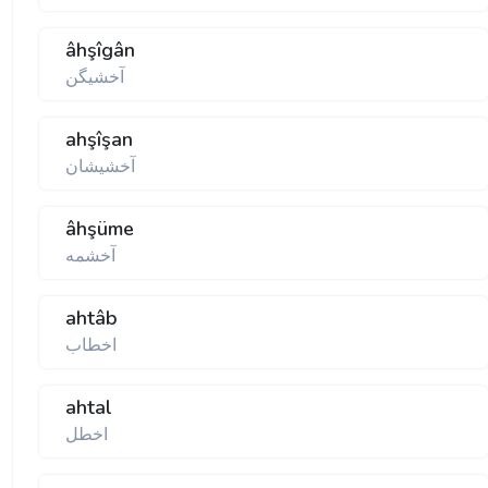
âhşîgân
آخشيگن
ahşîşan
آخشيشان
âhşüme
آخشمه
ahtâb
اخطاب
ahtal
اخطل