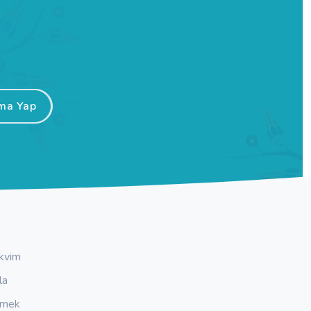
ma Yap
kvim
la
emek