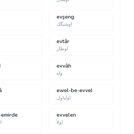
evşeng
اوشنگك
evtâr
اوطار
d
evvâh
واه
â
ewel-be-evvel
اولباول
-emirde
evvelen
اولا
ا