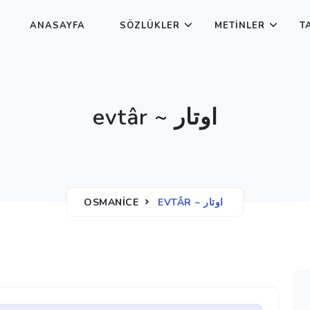
ANASAYFA
SÖZLÜKLER
METINLER
T
evtâr ~ اوتار
OSMANICE
EVTÂR ~ اوتار