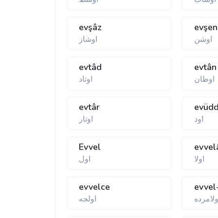
evşâz
evşen
اوشن
اوشاز
evtâd
evtân
اوطان
اوتاد
evtâr
evüd
اود
اوتار
Evvel
evvel
اولا
اول
evvelce
evvel
ولامرده
اولجه