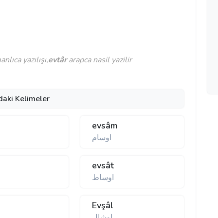
lıca yazılışı,
evtâr
arapca nasil yazilir
daki Kelimeler
evsâm
اوسام
evsât
اوساط
b
Evşâl
اوشال