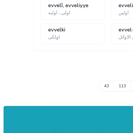
evvelî, evveliyye
evvel
اولين
اولی ، اوليه
evvelki
evvel
الاوائل
اولكی
43
113