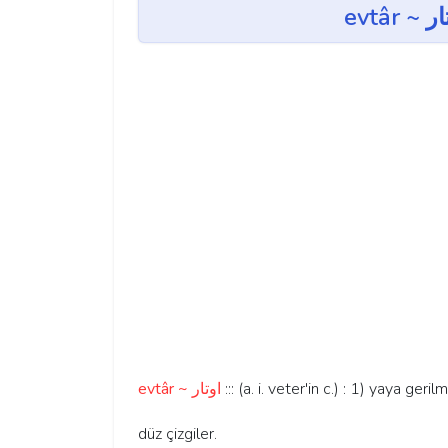
evtâr ~ اوتار
::: (a. i. veter'in c.) : 1) yaya geri
düz çizgiler.