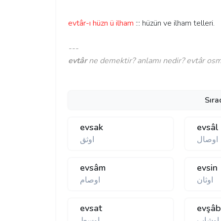
evtâr-ı hüzn ü ilham
::: hüzün ve ilham telleri.
---
evtâr
ne demektir? anlamı nedir? evtâr osman
Sıra
evsak
evsâl
اوصال
اوثق
evsâm
evsin
اوثان
اوصام
evsat
evşâ
اوشاب
اوسط