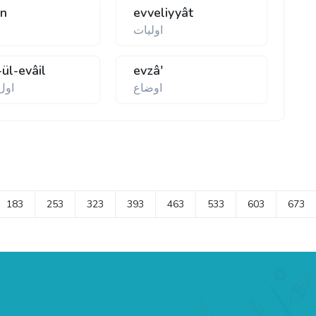
in
evveliyyât
اوليات
-ül-evâil
evzâ'
اوضاع
اول 
183
253
323
393
463
533
603
673