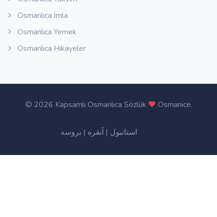
Osmanlıca İmla
Osmanlıca Yemek
Osmanlıca Hikayeler
©
2026 Kapsamlı Osmanlıca Sözlük
Osmanice
.
بروسه
|
آنقره
|
استانبول