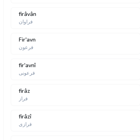
firâvân
فراوان
Fir'avn
فرعون
fir'avnî
فرعونی
firâz
فراز
firâzî
فرازی