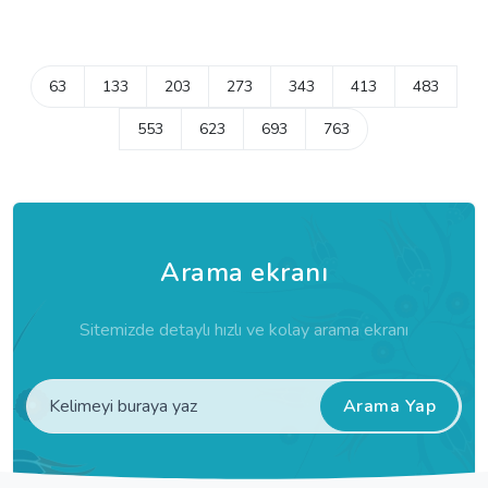
63
133
203
273
343
413
483
553
623
693
763
Arama ekranı
Sitemizde detaylı hızlı ve kolay arama ekranı
Arama Yap