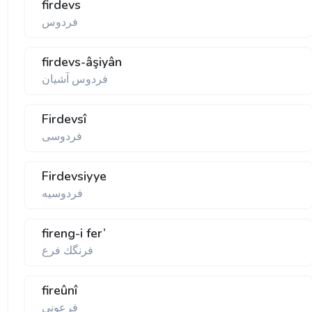
firdevs
فردوس
firdevs-âşiyân
فردوس آشيان
Firdevsî
فردوسی
Firdevsiyye
فردوسيه
fireng-i fer’
فرنگك فرع
fireûnî
فرعونی