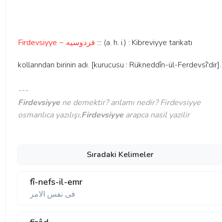
Firdevsiyye ~ فردوسيه
::: (a. h. i.) : Kibreviyye tarikatı
kollarından birinin adı. [kurucusu : Rükneddîn-ül-Ferdevsî'dir].
---
Firdevsiyye
ne demektir? anlamı nedir? Firdevsiyye
osmanlıca yazılışı,
Firdevsiyye
arapca nasil yazilir
Sıradaki Kelimeler
fî-nefs-il-emr
فی نفس الامر