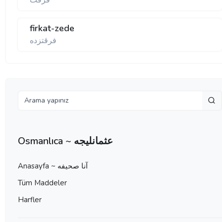
فرقت
firkat-zede
فرقتزده
Osmanlıca ~ عثمانليجه
Anasayfa ~ آنا صحيفه
Tüm Maddeler
Harfler