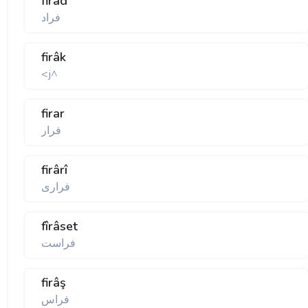
firâd
فراد
firâk
<j^
firar
فرار
firârî
فراری
fîrâset
فراست
firâş
فراس