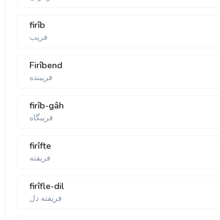
firîb
فريب
Firîbend
فريبنده
firîb-gâh
فريبگاه
firîfte
فريفته
firîfle-dil
فريفته دل