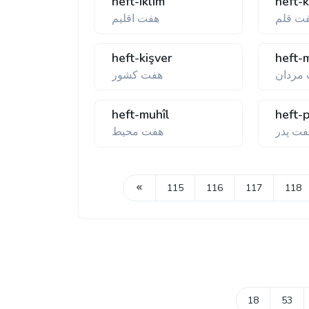
heft-ıklîm
heft-
ت قلم
هفت اقليم
heft-kişver
heft-
 مردان
هفت كشور
heft-muhîl
heft-
فت پدر
هفت محيط
115
116
117
118
18
53