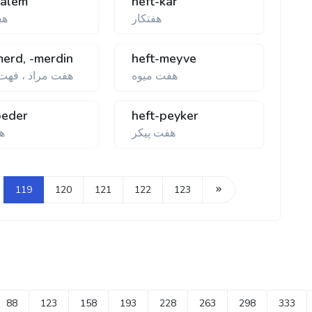
kalem
heft-kâr
هفتكار
هف
merd, -merdin
heft-meyve
هفت ميوه
هفت مراد ، فهت
peder
heft-peyker
هفت پيكر
ه
119
120
121
122
123
88
123
158
193
228
263
298
333