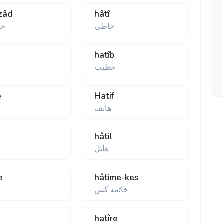
-zâd
hâtî
خاطی
خا
hatîb
خطيب
e
Hatif
هاتف
hâtil
هاتل
e
hâtime-kes
خاتمه كش
hatîre