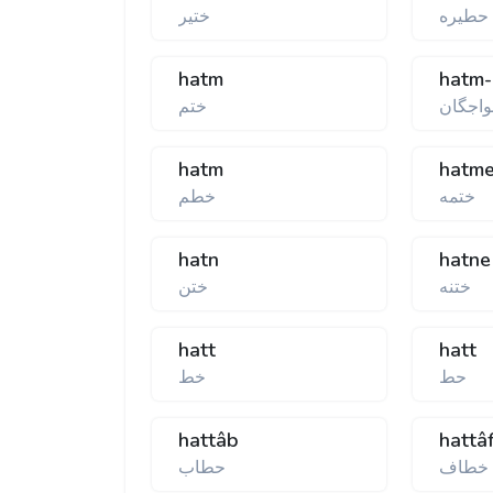
حطيره
ختير
hatm
hatm-
واجگان
ختم
hatm
hatm
ختمه
خطم
hatn
hatne
ختنه
ختن
hatt
hatt
حط
خط
hattâb
hattâ
خطاف
حطاب