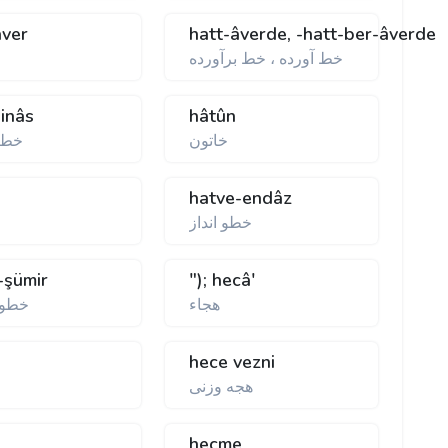
âver
hatt-âverde, -hatt-ber-âverde
خط آورده ، خط برآورده
خ
şinâs
hâtûn
خاتون
خط 
hatve-endâz
خطو انداز
-şümir
"); hecâ'
هجاء
خطوه
hece vezni
هجه وزنی
hecme