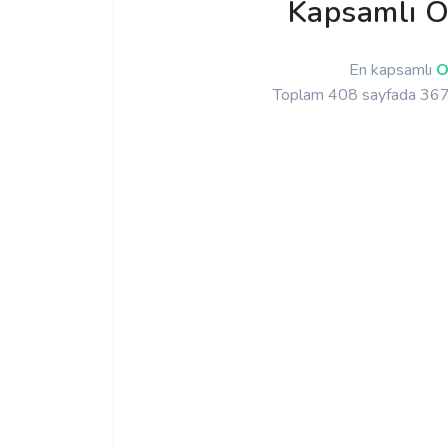
Kapsamlı O
En kapsamlı
O
Toplam 408 sayfada 3671