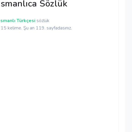
smanlıca Sözlük
smanlı Türkçesi
sözlük
5 kelime. Şu an 119. sayfadasınız.