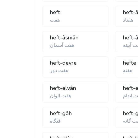
heft
heft-
هفتاد
هفت
heft-âsmân
heft-
 آيينه
هفت آسمان
heft-devre
hefte
هفته
هفت دور
heft-elvân
heft-
 اندام
هفت الوان
heft-gâh
heft-
ت گانه
فتگاه