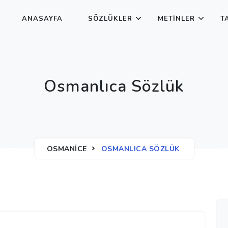
ANASAYFA
SÖZLÜKLER
METINLER
T
Osmanlıca Sözlük
OSMANICE
OSMANLICA SÖZLÜK