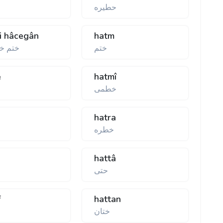
حطيره
i hâcegân
hatm
ختم
ختم خ
e
hatmî
خطمی
hatra
خطره
hattâ
حتی
f
hattan
ختان