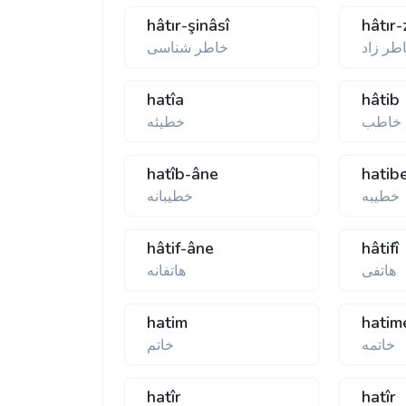
hâtır-şinâsî
hâtır
طر زاد
خاطر شناسی
hatîa
hâtib
خاطب
خطيئه
hatîb-âne
hatib
خطيبه
خطيبانه
hâtif-âne
hâtifî
هاتفی
هاتفانه
hatim
hatim
خاتمه
خاتم
hatîr
hatîr