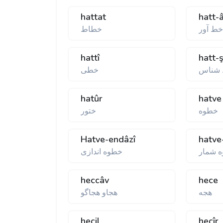
hattat
hatt-
ط آور
خطاط
hattî
hatt-
شناس
خطی
hatûr
hatve
خطوه
ختور
Hatve-endâzî
hatve
 شمار
خطوه اندازی
heccâv
hece
هجه
هجاو هجاگو
hecil
hecîr