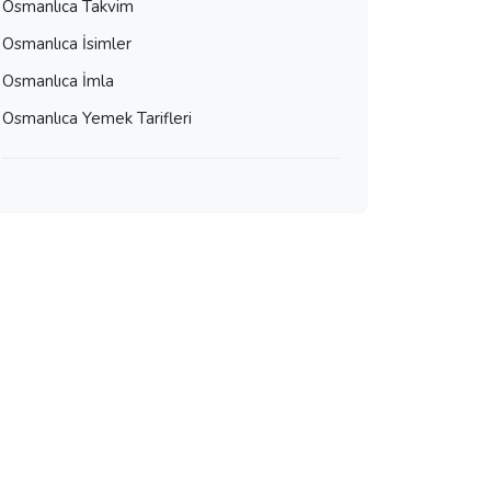
Osmanlıca Takvim
Osmanlıca İsimler
Osmanlıca İmla
Osmanlıca Yemek Tarifleri