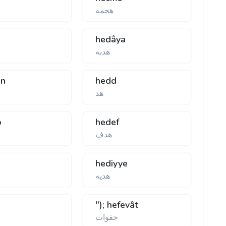
هجمه
hedâya
هدبه
ân
hedd
هد
b
hedef
هدف
hediyye
هديه
"); hefevât
خفوات