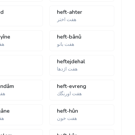
âd
heft-ahter
هفت اختر
âyîne
heft-bânû
هفت بانو
هفت
heftejdehal
هفت اژدها
endâm
heft-evreng
هفت اورنگك
هفت
gâne
heft-hûn
هفت خون
هف