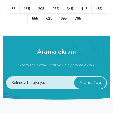
65
135
205
275
345
415
485
555
625
695
765
Arama ekranı
Sitemizde detaylı hızlı ve kolay arama ekranı
Arama Yap