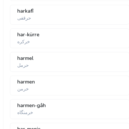
harkafî
حرقفی
har-kürre
خركره
harmel
حرمل
harmen
خرمن
harmen-gâh
خرمنگاه