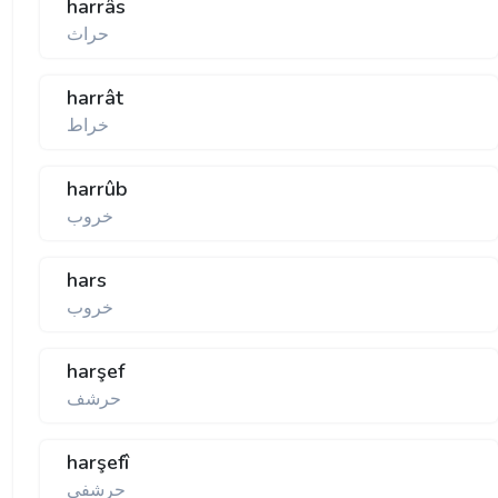
harrâs
حراث
harrât
خراط
harrûb
خروب
hars
خروب
harşef
حرشف
harşefî
حرشفی