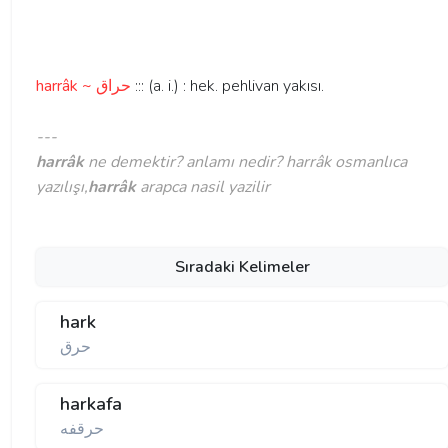
harrâk ~ حراق
::: (a. i.) : hek. pehlivan yakısı.
---
harrâk
ne demektir? anlamı nedir? harrâk osmanlıca
yazılışı,
harrâk
arapca nasil yazilir
Sıradaki Kelimeler
hark
حرق
harkafa
حرقفه