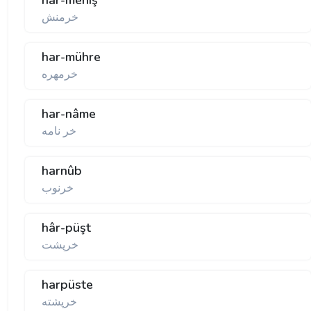
har-meniş
خرمنش
har-mühre
خرمهره
har-nâme
خر نامه
harnûb
خرنوب
hâr-püşt
خرپشت
harpüste
خرپشته