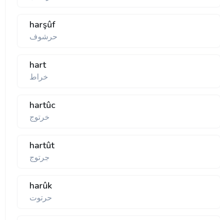
harşûf
حرشوف
hart
خراط
hartûc
خرتوج
hartût
جرتوج
harûk
حرتوت