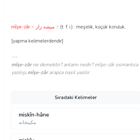
mîşe-zâr ~ ميشه زار
::: (t. f. i.) : meşelik, küçük koruluk,
[yapma kelimelerdendir]
---
mîşe-zâr
ne demektir? anlamı nedir? mîşe-zâr osmanlıca
yazılışı,
mîşe-zâr
arapca nasil yazilir
Sıradaki Kelimeler
miskîn-hâne
مكينخانه