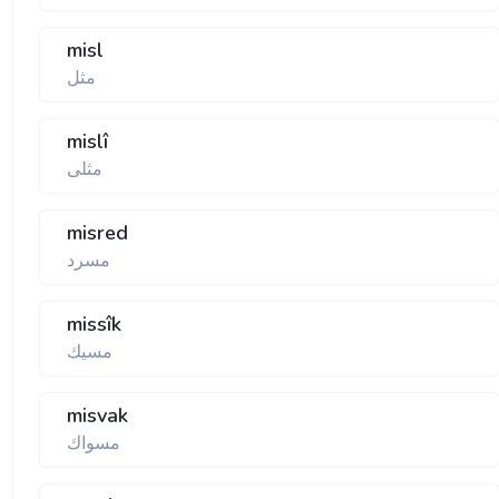
misl
مثل
mislî
مثلی
misred
مسرد
missîk
مسيك
misvak
مسواك