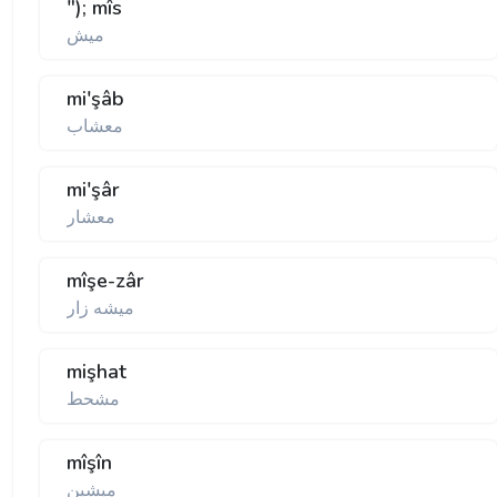
"); mîs
ميش
mi'şâb
معشاب
mi'şâr
معشار
mîşe-zâr
ميشه زار
mişhat
مشحط
mîşîn
ميشين