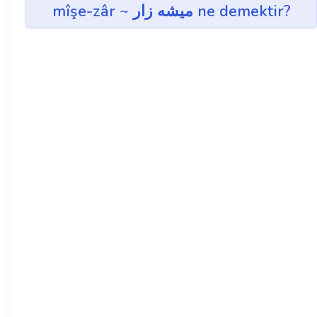
mîşe-zâr ~ ميشه زار ne demektir?