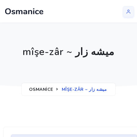
mîşe-zâr ~ ميشه زار
OSMANICE
MÎŞE-ZÂR ~ ميشه زار