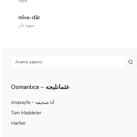
ميوه
mîve-dâr
ميوه دار
Osmanlıca ~ عثمانليجه
Anasayfa ~ آنا صحيفه
Tüm Maddeler
Harfler