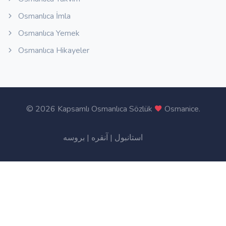
Osmanlıca İmla
Osmanlıca Yemek
Osmanlıca Hikayeler
©
2026 Kapsamlı Osmanlıca Sözlük
Osmanice
.
بروسه
|
آنقره
|
استانبول