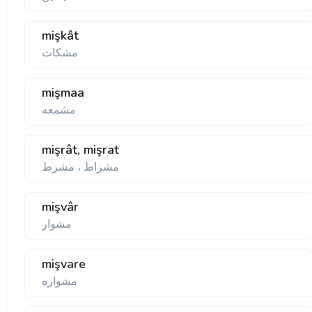
mişkât
مشكات
mişmaa
مشمعه
mişrât, mişrat
مشراط ، مشرط
mişvâr
مشوار
mişvare
مشواره