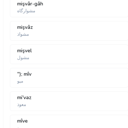
mişvâr-gâh
مشوارگاه
mişvâz
مشواذ
mişvel
مشول
"); mîv
ميو
mi'vaz
معوذ
mîve