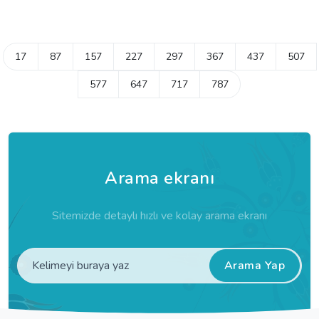
17
87
157
227
297
367
437
507
577
647
717
787
Arama ekranı
Sitemizde detaylı hızlı ve kolay arama ekranı
Arama Yap