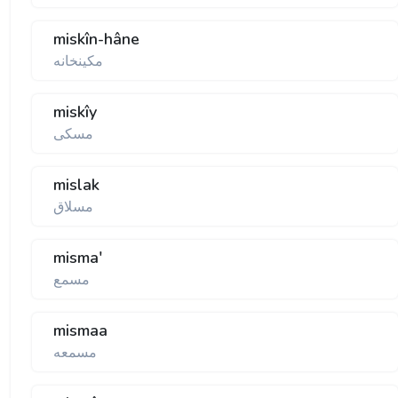
miskîn-hâne
مكينخانه
miskîy
مسكی
mislak
مسلاق
misma'
مسمع
mismaa
مسمعه