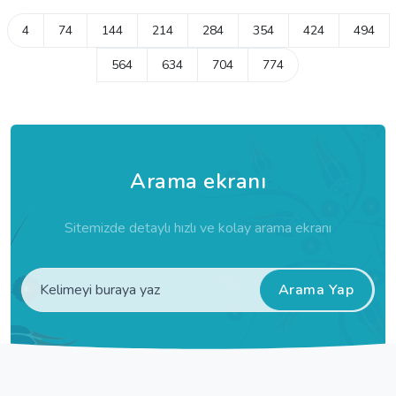
4
74
144
214
284
354
424
494
564
634
704
774
Arama ekranı
Sitemizde detaylı hızlı ve kolay arama ekranı
Arama Yap