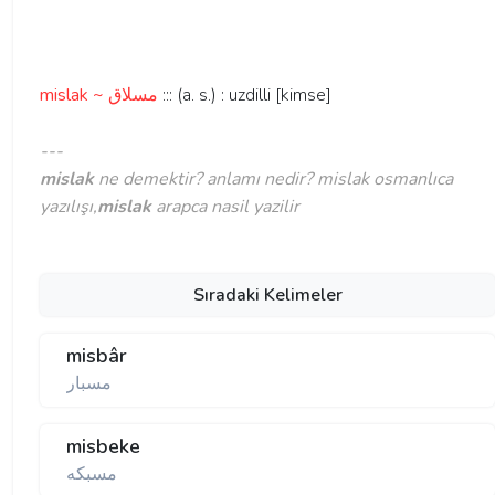
mislak ~ مسلاق
::: (a. s.) : uzdilli [kimse]
---
mislak
ne demektir? anlamı nedir? mislak osmanlıca
yazılışı,
mislak
arapca nasil yazilir
Sıradaki Kelimeler
misbâr
مسبار
misbeke
مسبكه