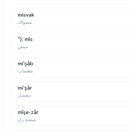
misvak
مسواك
"); mîs
ميش
mi'şâb
معشاب
mi'şâr
معشار
mîşe-zâr
ميشه زار