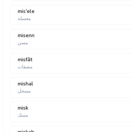
mis'ele
معسله
misenn
مسن
misfât
مصفات
mishal
مسحل
misk
مسك