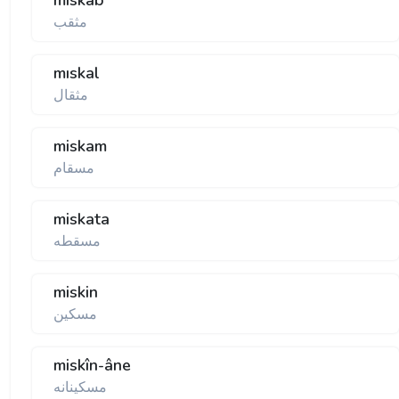
miskab
مثقب
mıskal
مثقال
miskam
مسقام
miskata
مسقطه
miskin
مسكين
miskîn-âne
مسكينانه