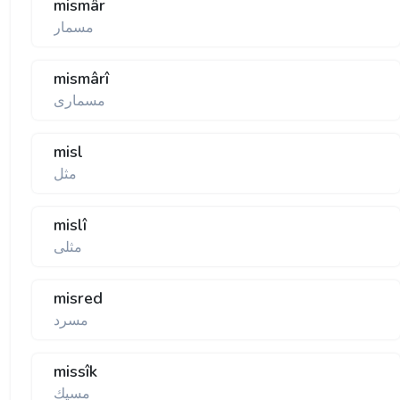
mismâr
مسمار
mismârî
مسماری
misl
مثل
mislî
مثلی
misred
مسرد
missîk
مسيك