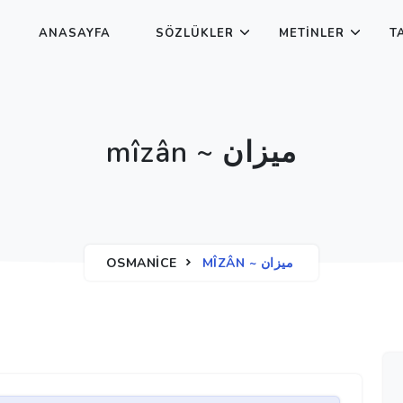
ANASAYFA
SÖZLÜKLER
METINLER
T
mîzân ~ ميزان
OSMANICE
MÎZÂN ~ ميزان