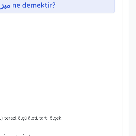
mîzân ~ ميزان ne demektir?
1) terazi, ölçü âleti, tartı; ölçek.