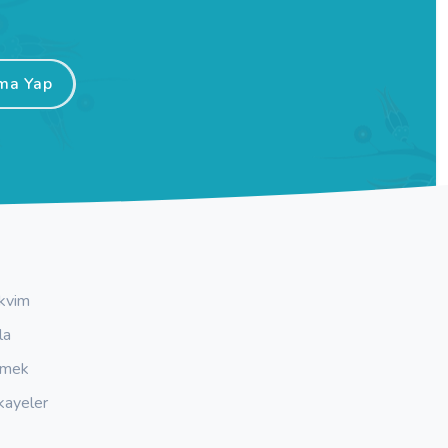
ma Yap
kvim
la
emek
kayeler