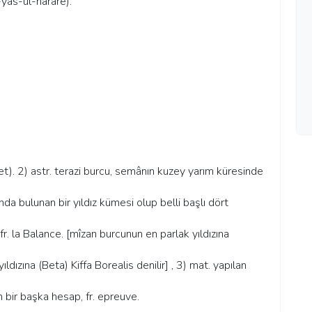
k-yâs-ül-harâre).
.
tubet). 2) astr. terazi burcu, semânın kuzey yarım küresinde
a bulunan bir yıldız kümesi olup belli başlı dört
 fr. la Balance. [mîzan burcunun en parlak yıldızına
ıldızına (Beta) Kiffa Borealis denilir] , 3) mat. yapılan
 bir başka hesap, fr. epreuve.