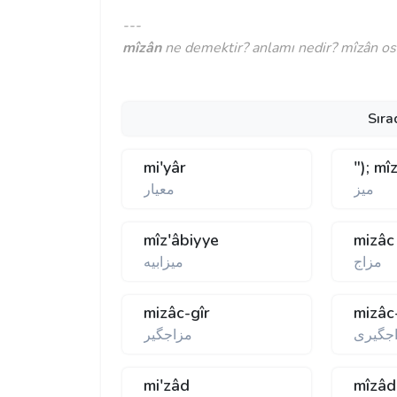
---
mîzân
ne demektir? anlamı nedir? mîzân osm
Sıra
mi'yâr
"); mî
ميز
معيار
mîz'âbiyye
mizâc
مزاج
ميزابيه
mizâc-gîr
mizâc
جگيری
مزاجگير
mi'zâd
mîzâd