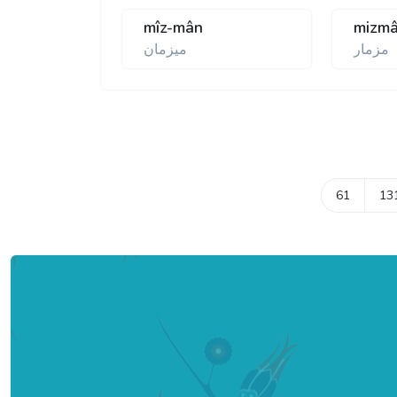
mîz-mân
mizmâ
مزمار
ميزمان
61
13