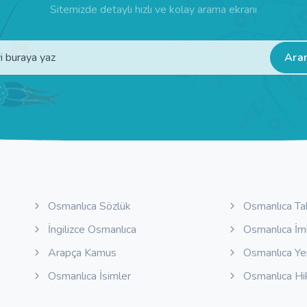
Sitemizde detaylı hızlı ve kolay arama ekranı
Ara
Osmanlıca Sözlük
Osmanlıca Ta
İngilizce Osmanlıca
Osmanlıca İm
Arapça Kamus
Osmanlıca Y
Osmanlıca İsimler
Osmanlıca Hi