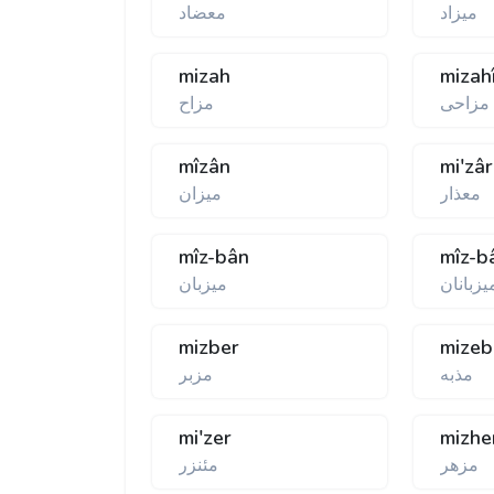
ميزاد
معضاد
mizah
mizah
مزاحی
مزاح
mîzân
mi'zâr
معذار
ميزان
mîz-bân
mîz-b
يزبانان
ميزبان
mizber
mize
مذبه
مزبر
mi'zer
mizhe
مزهر
مئنزر