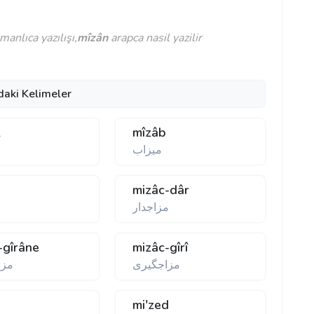
anlıca yazılışı,
mîzân
arapca nasil yazilir
daki Kelimeler
z
mîzâb
ميزاب
mizâc-dâr
مزاجدار
-gîrâne
mizâc-gîrî
مزاجگيری
مزا
mi'zed