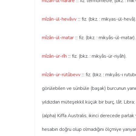
mîzân-ül-harâre
::: fiz. termometre, (bkz. : mi
mîzân-ül-hevâvv
::: fiz. (bkz. : mikyas-ül-hevâ)
mîzân-ül-matar
::: fiz. (bkz. : mikyâs-ül-matar).
mîzân-ür-rîh
::: fiz. (bkz. : mikyâs-ür-riyâh).
mîzân-ür-rütûbevv
::: fiz. (bkz. : mikyâs-ı ru
görülebilen ve sünbüle (başak) burcunun yanınd
yıldızdan müteşekkil küçük bir burç, lât. Libra;
(alpha) Kiffa Australis, ikinci derecede parlak y
hesabın doğru olup olmadığını ölçmiye yarıyan