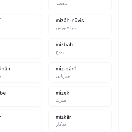
معضد
î
mizâh-nüvîs
مزاحنويس
mizbah
مذبح
ânân
mîz-bânî
ميزبانی
م
bbe
mîzek
ميزك
r
mizkâr
مذكار