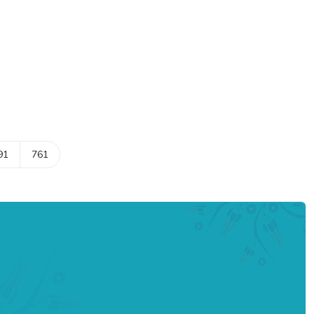
91
761