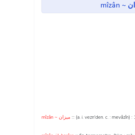
mîzân ~ ميزان
::: (a. i. vezn'den. c. : mevâzîn) : 