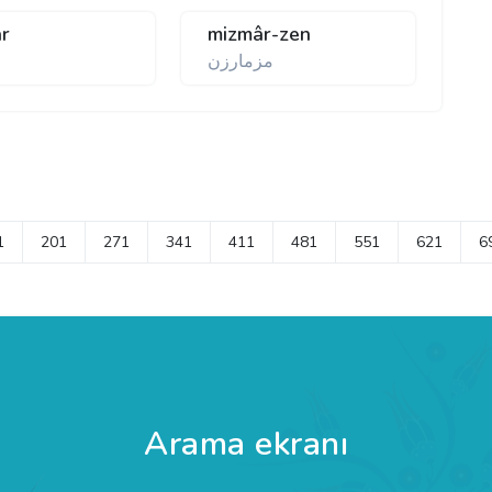
r
mizmâr-zen
مزمارزن
1
201
271
341
411
481
551
621
6
Arama ekranı