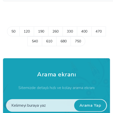
50
120
190
260
330
400
470
540
610
680
750
Arama ekranı
Sitemizde detaylı hızlı ve kolay arama ekranı
Arama Yap