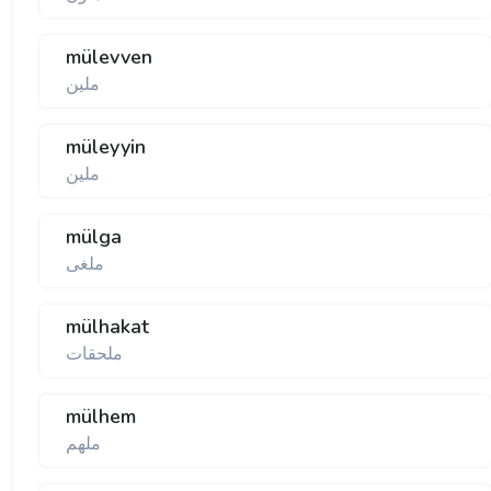
mülevven
ملين
müleyyin
ملين
mülga
ملغی
mülhakat
ملحقات
mülhem
ملهم