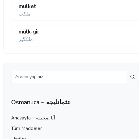
mülket
ملكت
mülk-gîr
ملكگير
Osmanlıca ~ عثمانليجه
Anasayfa ~ آنا صحيفه
Tüm Maddeler