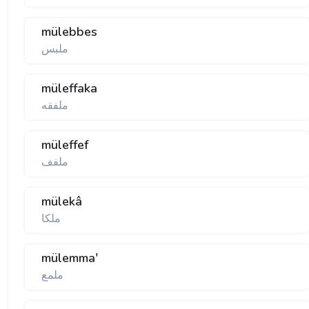
mülebbes
ملبس
müleffaka
ملفقه
müleffef
ملفف
mülekâ
ملكا
mülemma'
ملمع