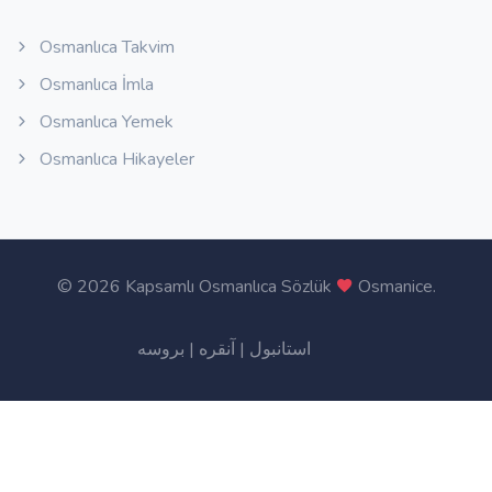
Osmanlıca Takvim
Osmanlıca İmla
Osmanlıca Yemek
Osmanlıca Hikayeler
©
2026 Kapsamlı Osmanlıca Sözlük
Osmanice
.
بروسه
|
آنقره
|
استانبول