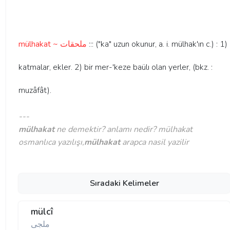
mülhakat ~ ملحقات
::: ("ka" uzun okunur, a. i. mülhak'ın c.) : 1)
katmalar, ekler. 2) bir mer-'keze baülı olan yerler, (bkz. :
muzâfât).
---
mülhakat
ne demektir? anlamı nedir? mülhakat
osmanlıca yazılışı,
mülhakat
arapca nasil yazilir
Sıradaki Kelimeler
mülcî
ملجی