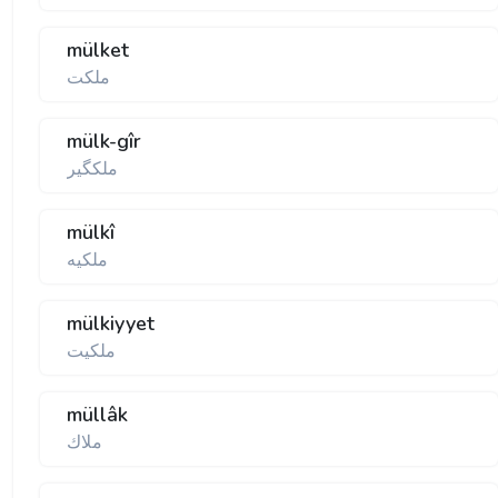
mülket
ملكت
mülk-gîr
ملكگير
mülkî
ملكيه
mülkiyyet
ملكيت
müllâk
ملاك