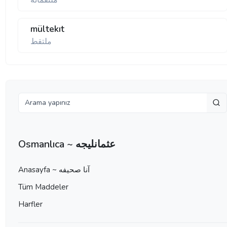
ملتقمانه
mültekıt
ملتقط
Osmanlıca ~ عثمانليجه
Anasayfa ~ آنا صحيفه
Tüm Maddeler
Harfler