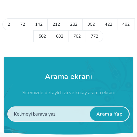
2
72
142
212
282
352
422
492
562
632
702
772
Arama ekranı
Sitemizde detaylı hızlı ve kolay arama ekranı
Arama Yap