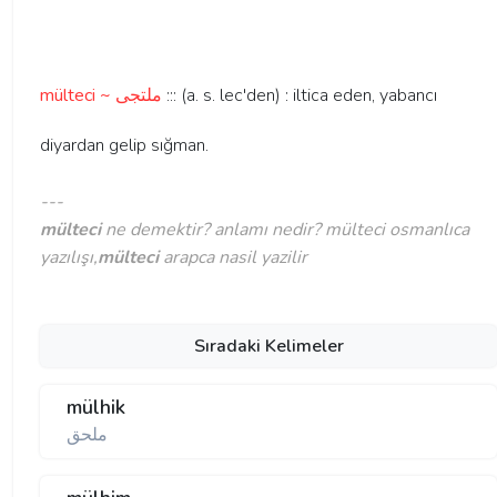
mülteci ~ ملتجی
::: (a. s. lec'den) : iltica eden, yabancı
diyardan gelip sığman.
---
mülteci
ne demektir? anlamı nedir? mülteci osmanlıca
yazılışı,
mülteci
arapca nasil yazilir
Sıradaki Kelimeler
mülhik
ملحق