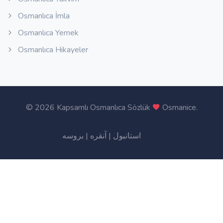
Osmanlıca İmla
Osmanlıca Yemek
Osmanlıca Hikayeler
©
2026 Kapsamlı Osmanlıca Sözlük
Osmanice
.
بروسه
|
آنقره
|
استانبول