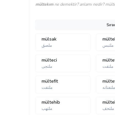
mültekım
ne demektir? anlamı nedir? mülte
Sıra
mülsak
mülte
ملتبس
ملصق
mülteci
mülte
ملتفت
ملتجی
mültefit
mülte
لتفتانه
ملتفت
mültehib
mülte
ملتحف
ملتهب