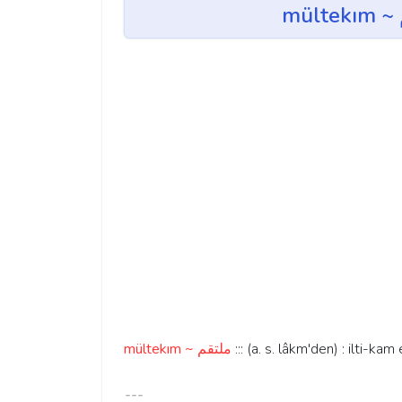
mültekım ~ ملتقم
::: (a. s. lâkm'den) : ilti-kam
---