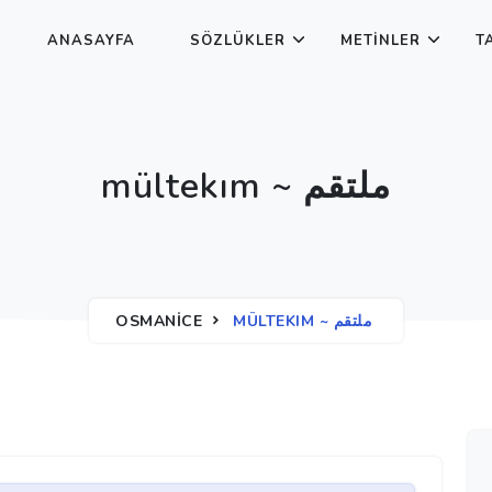
ANASAYFA
SÖZLÜKLER
METINLER
T
mültekım ~ ملتقم
OSMANICE
MÜLTEKIM ~ ملتقم