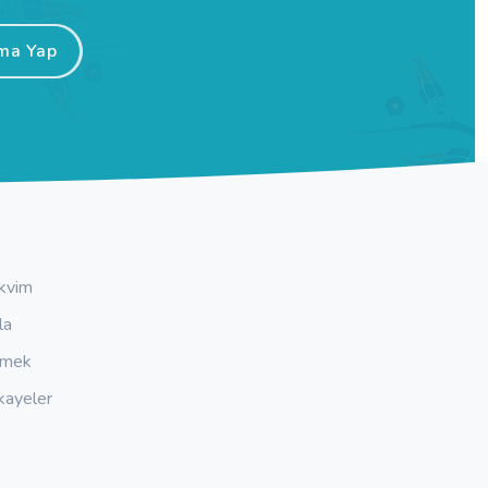
ma Yap
kvim
la
emek
kayeler