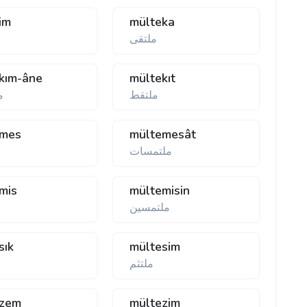
im
mülteka
ملتقی
kım-âne
mültekıt
ملتقط
م
emes
mültemesât
ملتمسات
mis
mültemisin
ملتمسين
sık
mültesim
ملتثم
ezem
mültezim