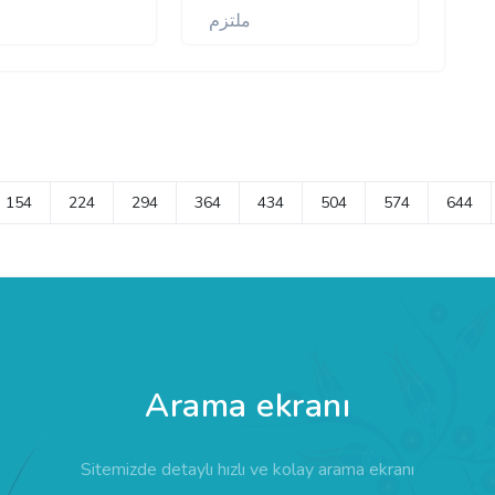
ملتزم
154
224
294
364
434
504
574
644
Arama ekranı
Sitemizde detaylı hızlı ve kolay arama ekranı