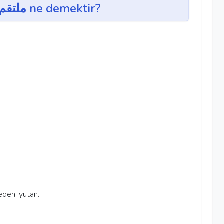
mültekım ~ ملتقم ne demektir?
 eden, yutan.