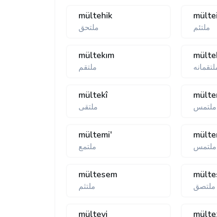
mültehik
mülte
ملتئم
ملتحق
mültekım
mülte
لتقمانه
ملتقم
mültekî
mült
ملتمس
ملتقی
mültemi'
mülte
ملتمس
ملتمع
mültesem
mülte
ملتصق
ملتثم
mültevi
mült