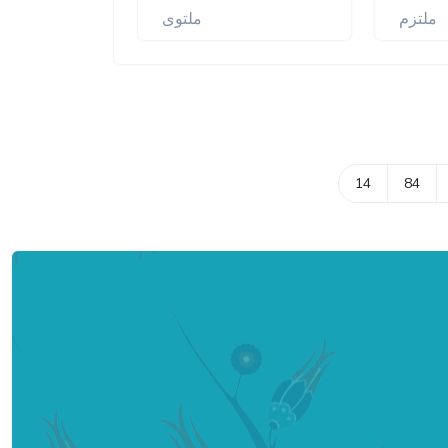
ملتزم
ملتوی
14
84