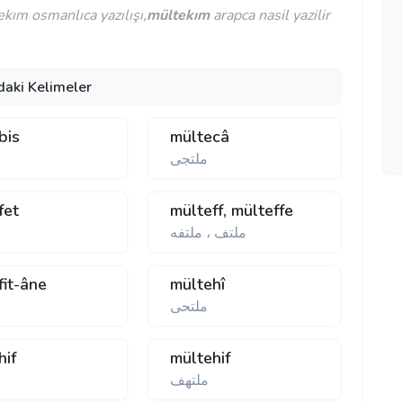
kım osmanlıca yazılışı,
mültekım
arapca nasil yazilir
daki Kelimeler
bis
mültecâ
ملتجی
fet
mülteff, mülteffe
ملتف ، ملتفه
fit-âne
mültehî
ملتحی
م
hif
mültehif
ملتهف