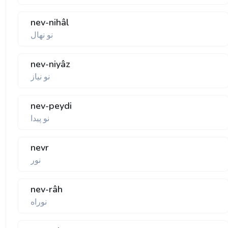
nev-nihâl
نو نهال
nev-niyâz
نو نياز
nev-peydi
نو پيدا
nevr
نور
nev-râh
نوراه