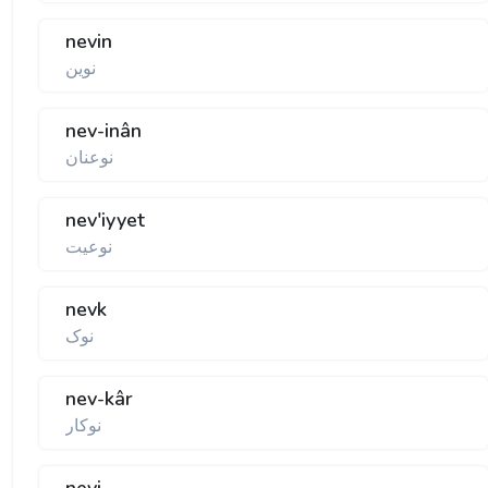
nevin
نوين
nev-inân
نوعنان
nev'iyyet
نوعيت
nevk
نوک
nev-kâr
نوکار