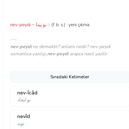
nev-peydi ~ نو پيدا
::: (f. b. s.) : yeni çıkma.
---
nev-peydi
ne demektir? anlamı nedir? nev-peydi
osmanlıca yazılışı,
nev-peydi
arapca nasil yazilir
Sıradaki Kelimeler
nev-îcâd
نو ايجاد
nevîd
نويد