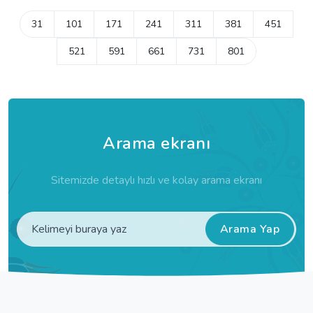
31
101
171
241
311
381
451
521
591
661
731
801
Arama ekranı
Sitemizde detaylı hızlı ve kolay arama ekranı
Arama Yap