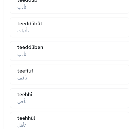
teeddüb
تأدب
teeddübât
تأدبات
teeddüben
تأدب
teeffüf
تأفف
teehhî
تأخی
teehhül
تأهل