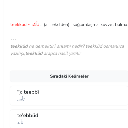
teekküd ~ تأكد
::: (a. i. ekd'den) : sağlamlaşma, kuvvet bulma.
---
teekküd
ne demektir? anlamı nedir? teekküd osmanlıca
yazılışı,
teekküd
arapca nasil yazilir
Sıradaki Kelimeler
"); teebbî
تأبی
te'ebbüd
تأبد