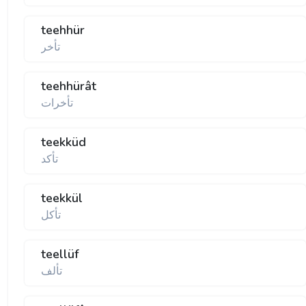
teehhür
تأخر
teehhürât
تأخرات
teekküd
تأكد
teekkül
تأكل
teellüf
تألف