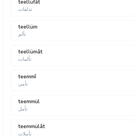
teellüfât
تدلفات
teellüm
تألم
teellümât
تألمات
teemmî
تأمی
teemmül
تأمل
teemmülât
تأملات