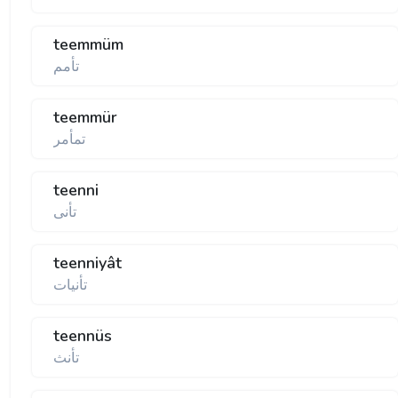
teemmüm
تأمم
teemmür
تمأمر
teenni
تأنی
teenniyât
تأنيات
teennüs
تأنث