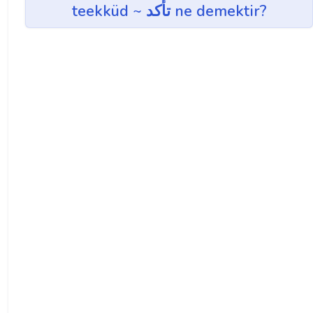
teekküd ~ تأكد ne demektir?