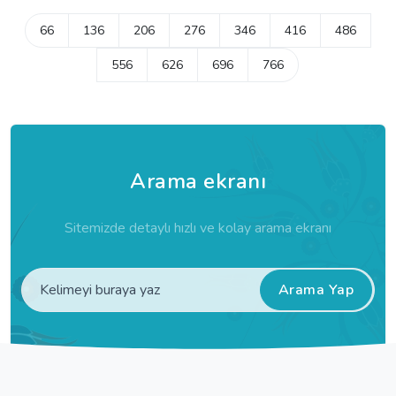
66
136
206
276
346
416
486
556
626
696
766
Arama ekranı
Sitemizde detaylı hızlı ve kolay arama ekranı
Arama Yap