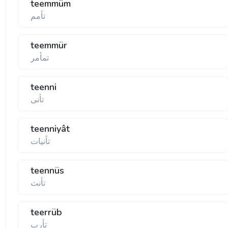
teemmüm
تأمم
teemmür
تمأمر
teenni
تأنی
teenniyât
تأنيات
teennüs
تأنث
teerrüb
تأرب