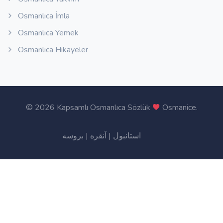
Osmanlıca İmla
Osmanlıca Yemek
Osmanlıca Hikayeler
©
2026 Kapsamlı Osmanlıca Sözlük
Osmanice
.
بروسه
|
آنقره
|
استانبول