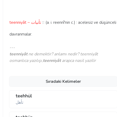
teenniyât ~ تأنيات
::: (a. i. reennî'nin c.) : acelesiz ve düşünceli
davranmalar.
---
teenniyât
ne demektir? anlamı nedir? teenniyât
osmanlıca yazılışı,
teenniyât
arapca nasil yazilir
Sıradaki Kelimeler
teehhül
تأهل