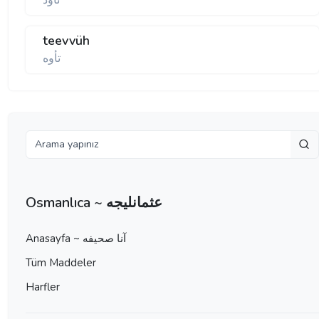
تأود
teevvüh
تأوه
Osmanlıca ~ عثمانليجه
Anasayfa ~ آنا صحيفه
Tüm Maddeler
Harfler