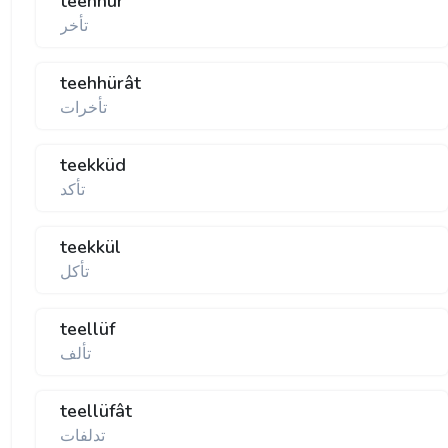
teehhür
تأخر
teehhürât
تأخرات
teekküd
تأكد
teekkül
تأكل
teellüf
تألف
teellüfât
تدلفات