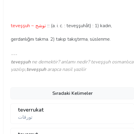
teveşşuh ~ توشح
::: (a. i. c. : teveşşuhât) : 1) kadın,
gerdanlığını takma. 2) takıp takıştırma, süslenme.
---
teveşşuh
ne demektir? anlamı nedir? teveşşuh osmanlıca
yazılışı,
teveşşuh
arapca nasil yazilir
Sıradaki Kelimeler
teverrukat
تورقات