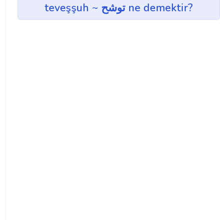
teveşşuh ~ توشح ne demektir?