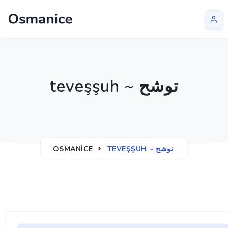
teveşşuh ~ توشح
OSMANICE
TEVEŞŞUH ~ توشح