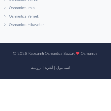
Osmanlıca İmla
Osmanlıca Yemek
Osmanlıca Hikayeler
©
2026 Kapsamlı Osmanlıca Sözlük
Osmanice
.
بروسه
|
آنقره
|
استانبول