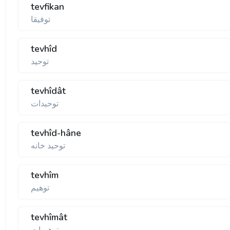
tevfikan
توفيقا
tevhîd
توحيد
tevhîdât
توحيدات
tevhîd-hâne
توحيد خانه
tevhîm
توهيم
tevhîmât