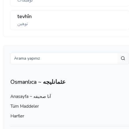
توهيمات
tevhîn
توهين
Osmanlıca ~ عثمانليجه
Anasayfa ~ آنا صحيفه
Tüm Maddeler
Harfler