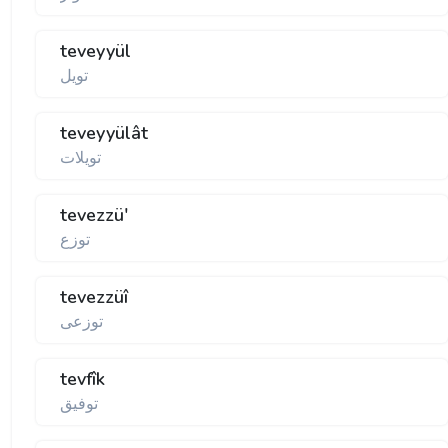
teveyyül
تويل
teveyyülât
تويلات
tevezzü'
توزع
tevezzüî
توزعی
tevfîk
توفيق