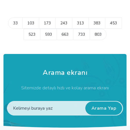
33
103
173
243
313
383
453
523
593
663
733
803
Arama ekranı
Sitemizde detaylı hızlı ve kolay arama ekranı
Arama Yap