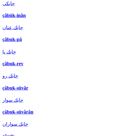
چابكی
çâbük-inân
چابك عنان
çâbuk-pâ
چابك پا
çâbuk-rev
چابك رو
çâbuk-süvâr
چابك سوار
çâbuk-süvârân
چابك سواران