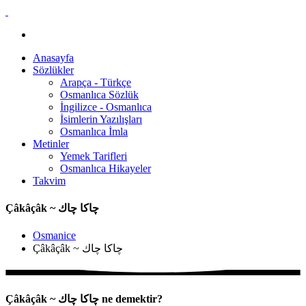
Anasayfa
Sözlükler
Arapça - Türkçe
Osmanlıca Sözlük
İngilizce - Osmanlıca
İsimlerin Yazılışları
Osmanlıca İmla
Metinler
Yemek Tarifleri
Osmanlıca Hikayeler
Takvim
Çâkâçâk ~ چاكا چاك
Osmanice
Çâkâçâk ~ چاكا چاك
Çâkâçâk ~ چاكا چاك ne demektir?