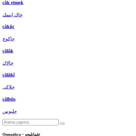
çâk etmek
چاك ايتمك
çâkûç
چاكوچ
çâlâk
چالاك
çâlâkî
چلاكی
çâlbûs
چلبوس
Osmanlıca ~ عثمانليجه