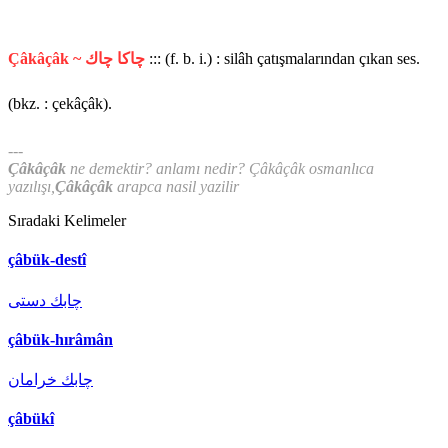
Çâkâçâk ~ چاكا چاك
::: (f. b. i.) : silâh çatışmalarından çıkan ses.
(bkz. : çekâçâk).
---
Çâkâçâk
ne demektir? anlamı nedir? Çâkâçâk osmanlıca
yazılışı,
Çâkâçâk
arapca nasil yazilir
Sıradaki Kelimeler
çâbük-destî
چابك دستی
çâbük-hırâmân
چابك خرامان
çâbükî