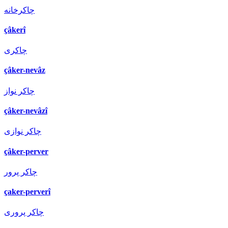
چاكرخانه
çâkerî
چاكری
çâker-nevâz
چاكر نواز
çâker-nevâzî
چاكر نوازی
çâker-perver
چاكر پرور
çaker-perverî
چاكر پروری